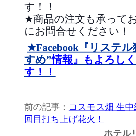
す！！
★商品の注文も承って
にお問合せください！
リステル
★Facebook『
すめ
”
情報
』もよろし
す！！
前の記事：
コスモス畑 生中
回目打ち上げ花火！
ホテル