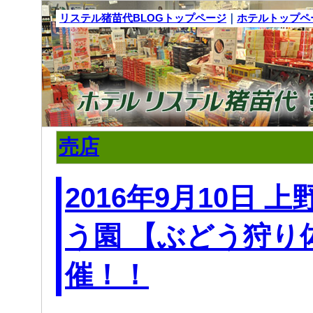
リステル猪苗代BLOGトップページ
｜
ホテルトップペ
売店
2016年9月10日 
う園 【ぶどう狩り
催！！