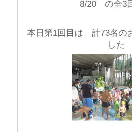
8/20 の全
本日第1回目は 計73名
した