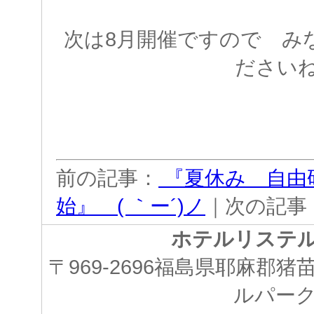
次は8月開催ですので み
ださい
前の記事：
『夏休み 自由
始』 ( ｀ー´)ノ
｜次の記事
ホテルリステ
〒969-2696福島県耶麻郡
ルパー