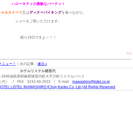
ハローキティの素敵なパーティ！
シャルスイーツ
又は
ディナーバイキング
を食べながら、
ショーをご覧いただけます。
残り19日ですよ～！！
m's
メニュー！
｜次の記事：
連日♫
ホテルリステル猪苗代
9-2696福島県耶麻郡猪苗代町大字川桁リステルパーク
3（代） / FAX 0242-66-2633 / E-mail
inawashiro@listel.co.jp
OTEL LISTEL INAWASHIRO [Choji-Kanko Co.,Ltd.] All Rights Reserved