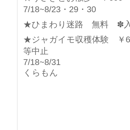
7/18~8/23・29・30
★ひまわり迷路 無料 ✽入園
★ジャガイモ収穫体験 ￥6
等中止
7/18~
くらもん