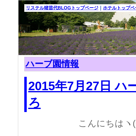
リステル猪苗代BLOGトップページ
｜
ホテルトップペ
ハーブ園情報
2015年7月27日 
ろ
こんにちはヽ(^