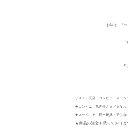
お味は、『の
“
『
リステル売店（コンビニ・スーベ
★コンビニ 県内外さまざまなお
★スーベニア 郷土玩具・子供向
★商品の注文も承っておりま