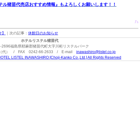
テル猪苗代売店おすすめ情報
』もよろしくお願いします！！
J's
せ】
｜次の記事：
休館日のお知らせ
ホテルリステル猪苗代
9-2696福島県耶麻郡猪苗代町大字川桁リステルパーク
3（代） / FAX 0242-66-2633 / E-mail
inawashiro@listel.co.jp
OTEL LISTEL INAWASHIRO [Choji-Kanko Co.,Ltd.] All Rights Reserved