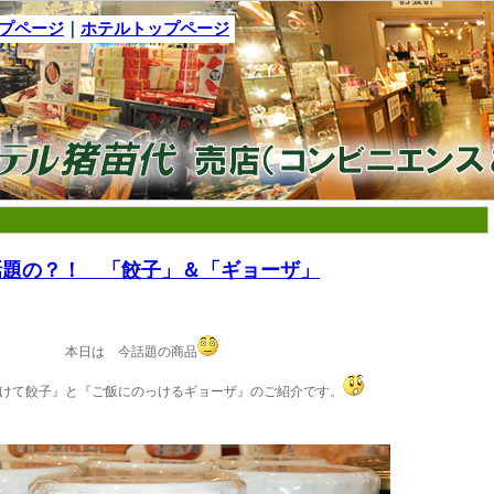
ップページ
｜
ホテルトップページ
 今話題の？！ 「餃子」＆「ギョーザ」
本日は 今話題の商品
けて餃子』と
『ご飯にのっけるギョーザ』
のご紹介です。