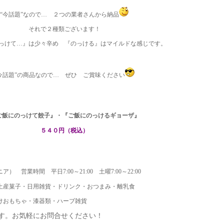
“今話題”なので… ２つの業者さんから納品
それで２種類ございます！
っけて…』は少々辛め 『のっける』はマイルドな感じです。
今話題”の商品なので…
ぜひ ご賞味ください
ご飯にのっけて餃子』・
『ご飯にのっけるギョーザ』
５４０
円（税込）
ニア） 営業時間 平日
7:00
～
21:00
土曜
7:00
～
22:00
土産菓子・日用雑貨・ドリンク・おつまみ・離乳食
けおもちゃ・漆器類・ハーブ雑貨
す。お気軽にお問合せください！