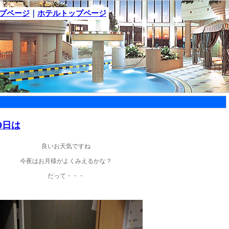
ップページ
｜
ホテルトップページ
19日は
良いお天気ですね
今夜はお月様がよくみえるかな？
だって・・・