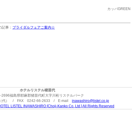
カッパGREEN
の記事：
ブライダルフェアご案内☆
ホテルリステル猪苗代
9-2696福島県耶麻郡猪苗代町大字川桁リステルパーク
3（代） / FAX 0242-66-2633 / E-mail
inawashiro@listel.co.jp
OTEL LISTEL INAWASHIRO [Choji-Kanko Co.,Ltd.] All Rights Reserved