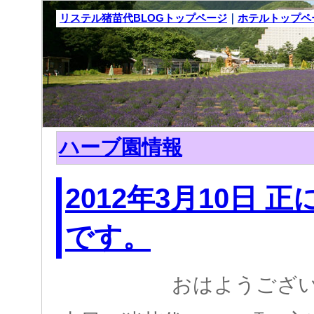
リステル猪苗代BLOGトップページ
｜
ホテルトップペ
ハーブ園情報
2012年3月10日 
です。
おはようござ