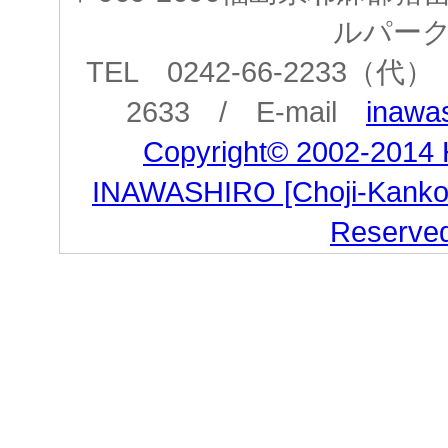
ルパー
TEL 0242-66-2233（代） 
2633 / E-mail
inawas
Copyright© 2002-2014
INAWASHIRO [Choji-Kanko Co
Reserve