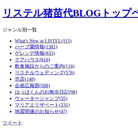
リステル猪苗代BLOGトップ
ジャンル別一覧
What's New at LISTEL(115)
ハーブ園情報(1381)
ゲレンデ情報(833)
クアハウス(616)
飲食施設からのご案内(116)
リステルウェディング(576)
売店(148)
企画広報部(568)
はっぱくんのお散歩日記(98)
ウォータージャンプ(55)
マリアエリザベート(231)
地震関連のお知らせ(47)
ツイート