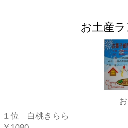
お土産ラ
お
１位 白桃きらら 6
￥1080