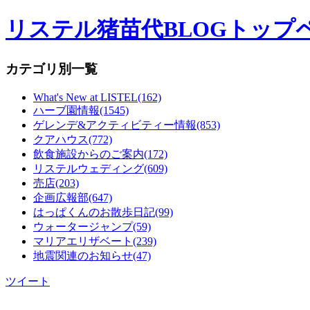
リステル猪苗代BLOGトップ
カテゴリ別一覧
What's New at LISTEL(162)
ハーブ園情報(1545)
ゲレンデ&アクティビティー情報(853)
クアハウス(772)
飲食施設からのご案内(172)
リステルウェディング(609)
売店(203)
企画広報部(647)
はっぱくんのお散歩日記(99)
ウォータージャンプ(59)
マリアエリザベート(239)
地震関連のお知らせ(47)
ツイート