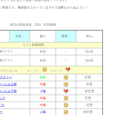
い斜面でも、難易度が上がっていますので油断なさらぬように！
本日の滑走状況 2/24 8:30発表
天気：
曇り
積雪：
90㎝
℃
リフト営業時間
第1リフト
～
9:00
16:30
第2リフト
～
9:30
16:00
オープンコース
オープン：
クローズ：
スティー
初級
圧雪
ウンヒル上部
中級
圧雪
ウンヒル下部
上級
未圧雪
ック
中級
圧雪
イス
中級
圧雪
ー
上級
未圧雪