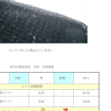
ウェアに付いた雪はすぐに水玉に。
本日の滑走状況 2/25 8:30発表
天気：
雪
積雪：
90㎝
℃
リフト営業時間
第1リフト
～
8:30
16:30
第2リフト
～
9:00
16:00