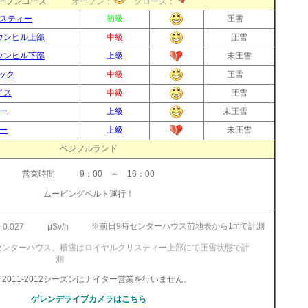
オープンコース
オープン：
クローズ：
スティー
初級
圧雪
ウンヒル上部
中級
圧雪
ウンヒル下部
上級
未圧雪
ック
中級
圧雪
イス
中級
圧雪
ー
上級
未圧雪
ー
上級
未圧雪
ベジフルランド
営業時間 9：00 ～ 16：00
ムービングベルト運行！
※前日9時センターハウス前地表から1mで計測
0.027
μSv/h
センターハウス、積雪はロイヤルクリスティー上部にて圧雪状態で計
測
2011-2012シーズンはナイター営業を行いません。
ゲレンデライブカメラは
こちら