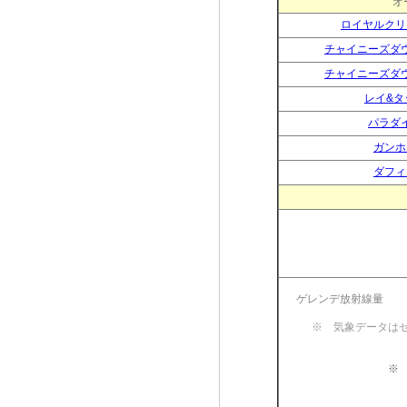
ロイヤルクリ
チャイニーズダ
チャイニーズダ
レイ&タ
パラダ
ガンホ
ダフィ
ゲレンデ放射線量
※ 気象データは
※ 