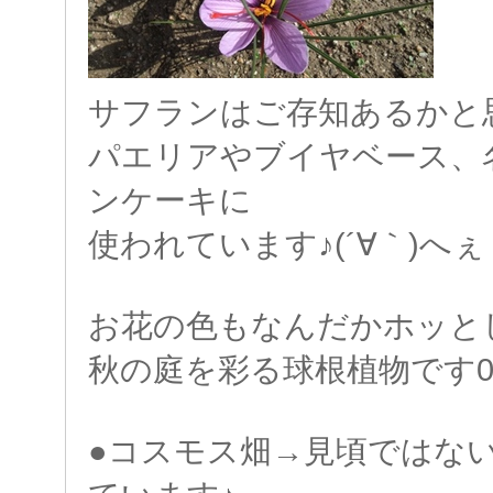
サフランはご存知あるかと
パエリアやブイヤベース、
ンケーキに
使われています♪(´∀｀)へ
お花の色もなんだかホッとし
秋の庭を彩る球根植物です0(≧
●コスモス畑→見頃ではな