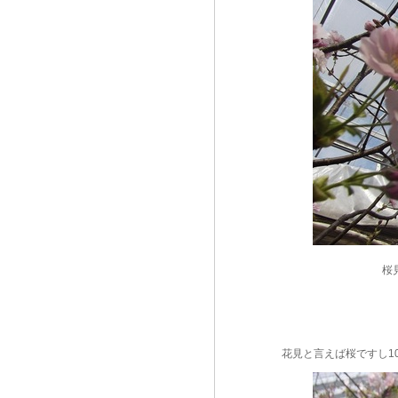
桜
花見と言えば桜ですし1