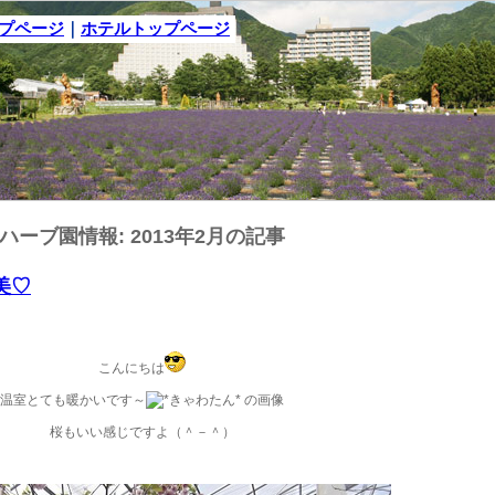
ップページ
｜
ホテルトップページ
ハーブ園情報: 2013年2月の記事
の美♡
こんにちは
温室とても暖かいです～
桜もいい感じですよ（＾－＾）