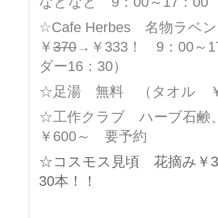
などなど 9：00～17：00
☆Cafe Herbes 名物ラ
￥
370
→￥333！
9：00～
ダー16：30）
☆足湯 無料 （タオル ￥
☆工作クラブ ハーブ石
￥600～
要予約
☆コスモス見頃 花摘み￥3
30本！！