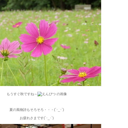
もうすぐ秋ですね～
夏の風物詩もそろそろ・・・(´･_･`)
お疲れさまです(´･_･`)