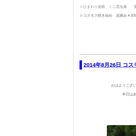
☆ひまわり迷路、ミニ昆虫展 
☆コスモス咲き始め 花摘み￥300
2014年8月26日 コ
おはようござ
本日は