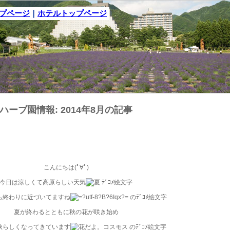
ップページ
｜
ホテルトップページ
ハーブ園情報: 2014年8月の記事
こんにちは(ﾟ∀ﾟ)
今日は涼しくて高原らしい天気
も終わりに近づいてますね
夏が終わるとともに秋の花が咲き始め
秋らしくなってきています