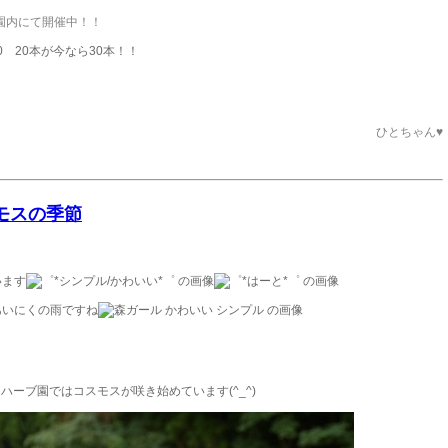
園内にて開催中！！
 20本が今なら30本！！
ひとちゃん♥
スモスの季節
います
あいにくの雨ですね
ハーブ園ではコスモスが咲き始めています(^_^)