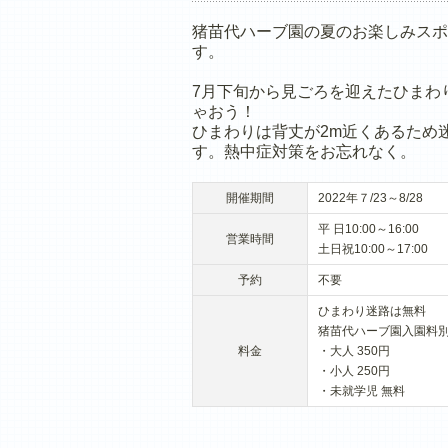
猪苗代ハーブ園の夏のお楽しみスポ
す。
7月下旬から見ごろを迎えたひまわ
ゃおう！
ひまわりは背丈が2m近くあるため
す。熱中症対策をお忘れなく。
開催期間
2022年７/23～8/28
平 日10:00～16:00
営業時間
土日祝10:00～17:00
予約
不要
ひまわり迷路は無料
猪苗代ハーブ園入園料
料金
・大人 350円
・小人 250円
・未就学児 無料