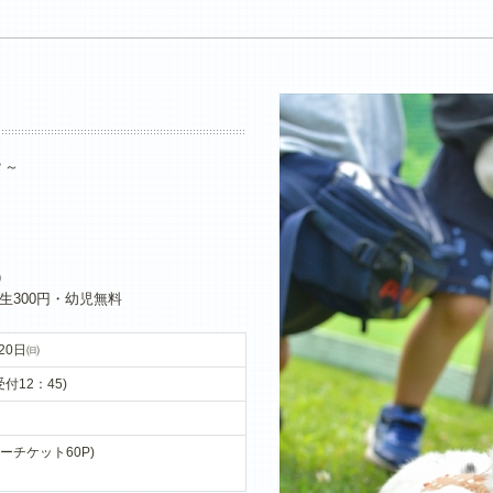
？～
）
生300円・幼児無料
20日㈰
受付12：45)
ャーチケット60P)