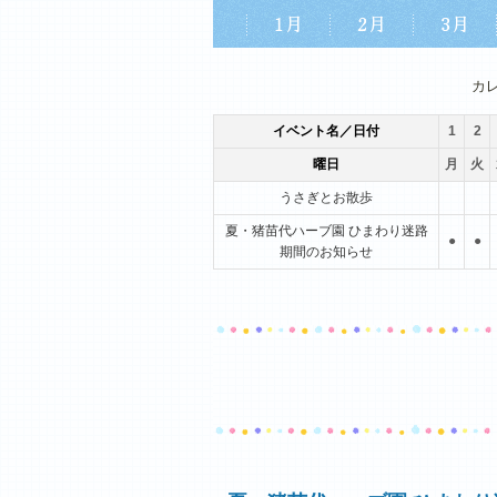
1月
2月
3月
カ
イベント名／日付
1
2
曜日
月
火
うさぎとお散歩
夏・猪苗代ハーブ園 ひまわり迷路
●
●
期間のお知らせ