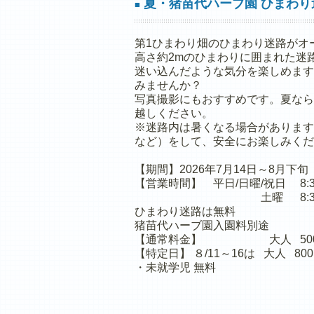
夏・猪苗代ハーブ園 ひまわり
■
第1ひまわり畑のひまわり迷路がオ
高さ約2mのひまわりに囲まれた迷
迷い込んだような気分を楽しめます
みませんか？
写真撮影にもおすすめです。夏なら
越しください。
※迷路内は暑くなる場合があります
など）をして、安全にお楽しみくだ
【期間】2026年7月14日～8月下旬
【営業時間】 平日/日曜/祝日 8:30
土曜 8:30～17
ひまわり迷路は無料
猪苗代ハーブ園入園料別途
【通常料金】 大人 500円
【特定日】 ８/11～16は 大人 80
・未就学児 無料