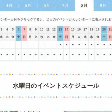
4月
5月
6月
7月
8月
9月
レンダー日付をクリックすると、当日のイベントがカレンダー下に表示されま
3
4
5
6
7
8
9
10
11
12
13
14
15
16
17
18
19
20
21
水
木
金
土
日
月
火
水
木
金
土
日
月
火
水
木
金
土
日
●
●
●
●
●
●
●
●
●
●
●
●
●
●
●
●
●
●
●
●
●
●
●
●
●
●
●
●
水曜日のイベントスケジュール