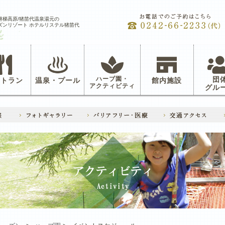
磐梯高原/猪苗代温泉湯元の
ズンリゾート ホテルリステル猪苗代
ハーブ園・
団
ストラン
温泉・プール
館内施設
アクティビティ
グル