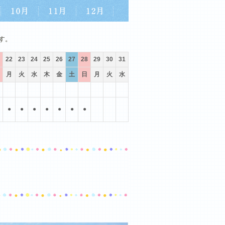
10月
11月
12月
す。
22
23
24
25
26
27
28
29
30
31
月
火
水
木
金
土
日
月
火
水
●
●
●
●
●
●
●