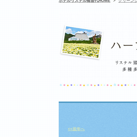
ホテルリステル猪苗代HOME
>
グリーン
<<前年へ