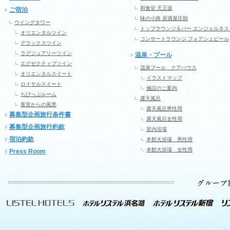
和食堂 天王坂
ご宿泊
味の小路 居酒屋庄助
ウイングタワー
トップラウンジ＆バー エンジェルネス
オリエンタルツイン
コンサートラウンジ フォアシュピール
デラックスツイン
ラグジュアリーツイン
温泉・プール
エグゼクティブツイン
温泉プール クアハウス
オリエンタルスイート
イラストマップ
ロイヤルスイート
施設のご案内
ちびっぷルーム
露天風呂
客室からの風景
露天風呂男性用
募集型企画旅行条件書
露天風呂女性用
募集型企画旅行約款
室内浴場
宿泊約款
本館大浴場 男性用
本館大浴場 女性用
Press Room