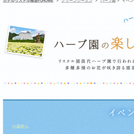
ホテルリステル猪苗代HOME
>
グリーンシーズン
>
ハーブ園
>
イベン
<<前年へ