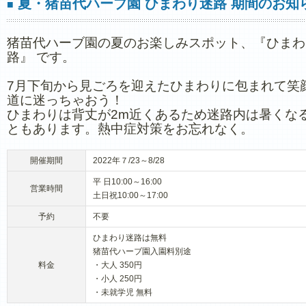
夏・猪苗代ハーブ園 ひまわり迷路 期間のお知
■
猪苗代ハーブ園の夏のお楽しみスポット、『ひまわ
路』 です。
7月下旬から見ごろを迎えたひまわりに包まれて笑
道に迷っちゃおう！
ひまわりは背丈が2m近くあるため迷路内は暑くな
ともあります。熱中症対策をお忘れなく。
開催期間
2022年７/23～8/28
平 日10:00～16:00
営業時間
土日祝10:00～17:00
予約
不要
ひまわり迷路は無料
猪苗代ハーブ園入園料別途
料金
・大人 350円
・小人 250円
・未就学児 無料