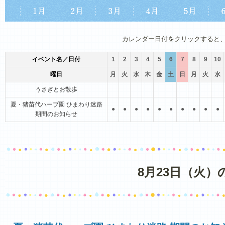
1月
2月
3月
4月
5月
6月
カレンダー日付をクリックすると
イベント名／日付
1
2
3
4
5
6
7
8
9
10
曜日
月
火
水
木
金
土
日
月
火
水
うさぎとお散歩
夏・猪苗代ハーブ園 ひまわり迷路
●
●
●
●
●
●
●
●
●
●
期間のお知らせ
8月23日（火