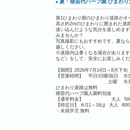
夏・猪苗代ハーブ園 ひまわり
■
第1ひまわり畑のひまわり迷路がオ
高さ約2mのひまわりに囲まれた迷
迷い込んだような気分を楽しめます
みませんか？
写真撮影にもおすすめです。夏なら
越しください。
※迷路内は暑くなる場合があります
など）をして、安全にお楽しみくだ
【期間】2026年7月14日～8月下旬
【営業時間】 平日/日曜/祝日 8:30
土曜 8:30～17
ひまわり迷路は無料
猪苗代ハーブ園入園料別途
【通常料金】 大人 500円
【特定日】 ８/11～16は 大人 80
・未就学児 無料