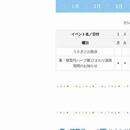
1月
2月
3月
カ
イベント名／日付
1
2
曜日
月
火
うさぎとお散歩
夏・猪苗代ハーブ園 ひまわり迷路
●
●
期間のお知らせ