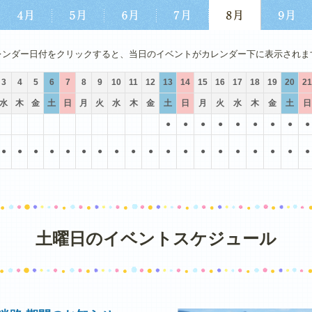
4月
5月
6月
7月
8月
9月
レンダー日付をクリックすると、当日のイベントがカレンダー下に表示されま
3
4
5
6
7
8
9
10
11
12
13
14
15
16
17
18
19
20
21
水
木
金
土
日
月
火
水
木
金
土
日
月
火
水
木
金
土
日
●
●
●
●
●
●
●
●
●
●
●
●
●
●
●
●
●
●
●
●
●
●
●
●
●
●
●
●
土曜日のイベントスケジュール