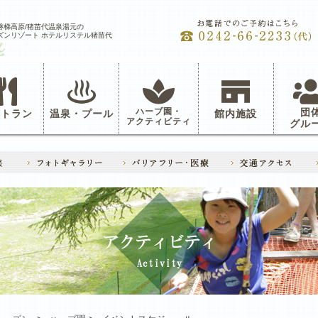
磐梯高原/猪苗代温泉湯元の
ズンリゾート ホテルリステル猪苗代
ハーブ園・
団
ストラン
温泉・プール
館内施設
アクティビティ
グル