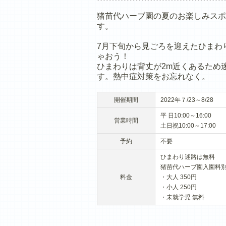
猪苗代ハーブ園の夏のお楽しみスポ
す。
7月下旬から見ごろを迎えたひまわ
ゃおう！
ひまわりは背丈が2m近くあるため
す。熱中症対策をお忘れなく。
開催期間
2022年７/23～8/28
平 日10:00～16:00
営業時間
土日祝10:00～17:00
予約
不要
ひまわり迷路は無料
猪苗代ハーブ園入園料
料金
・大人 350円
・小人 250円
・未就学児 無料