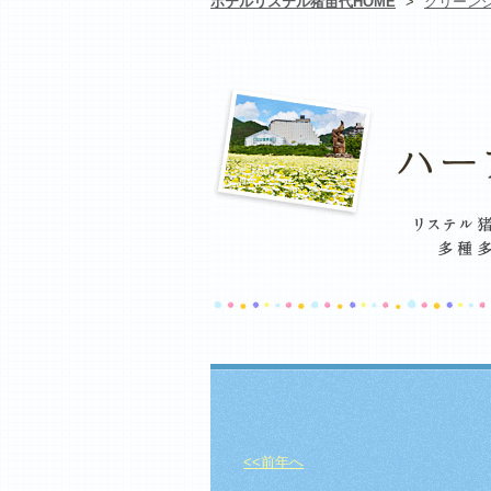
ホテルリステル猪苗代HOME
>
グリーン
<<前年へ