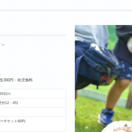
？～
）
生300円・幼児無料
20日㈰
受付12：45)
ャーチケット60P)