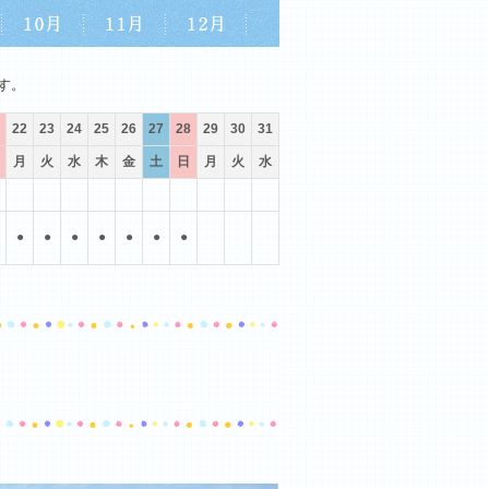
10月
11月
12月
す。
22
23
24
25
26
27
28
29
30
31
月
火
水
木
金
土
日
月
火
水
●
●
●
●
●
●
●