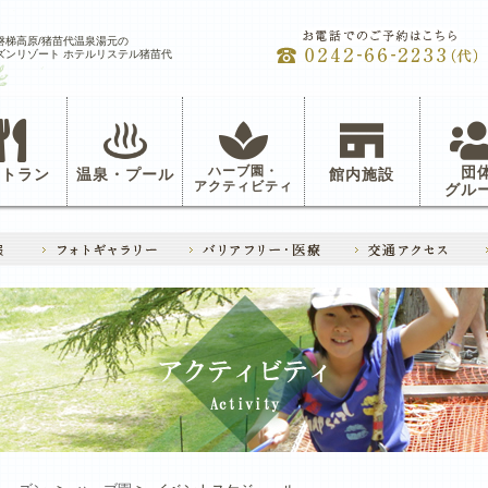
磐梯高原/猪苗代温泉湯元の
ズンリゾート ホテルリステル猪苗代
ハーブ園・
団
ストラン
温泉・プール
館内施設
アクティビティ
グル