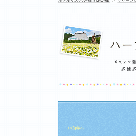
ホテルリステル猪苗代HOME
>
グリーン
<<前年へ