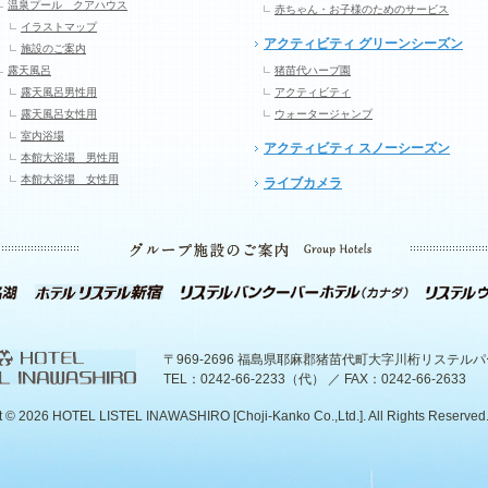
温泉プール クアハウス
赤ちゃん・お子様のためのサービス
イラストマップ
アクティビティ グリーンシーズン
施設のご案内
露天風呂
猪苗代ハーブ園
露天風呂男性用
アクティビティ
露天風呂女性用
ウォータージャンプ
室内浴場
アクティビティ スノーシーズン
本館大浴場 男性用
本館大浴場 女性用
ライブカメラ
〒969-2696 福島県耶麻郡猪苗代町大字川桁リステル
TEL：0242-66-2233（代） ／ FAX：0242-66-2633
t ©
2026 HOTEL LISTEL INAWASHIRO [Choji-Kanko Co.,Ltd.]. All Rights Reserved