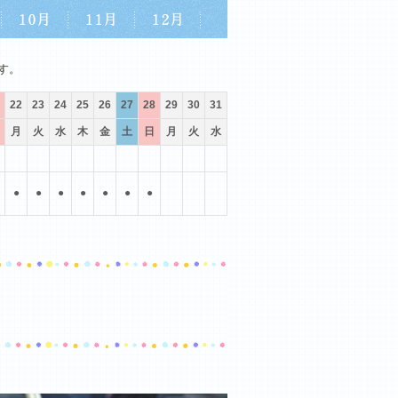
10月
11月
12月
す。
22
23
24
25
26
27
28
29
30
31
月
火
水
木
金
土
日
月
火
水
●
●
●
●
●
●
●