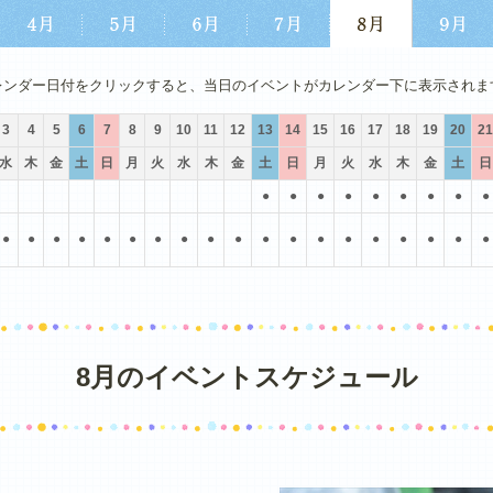
4月
5月
6月
7月
8月
9月
レンダー日付をクリックすると、当日のイベントがカレンダー下に表示されま
3
4
5
6
7
8
9
10
11
12
13
14
15
16
17
18
19
20
21
水
木
金
土
日
月
火
水
木
金
土
日
月
火
水
木
金
土
日
●
●
●
●
●
●
●
●
●
●
●
●
●
●
●
●
●
●
●
●
●
●
●
●
●
●
●
●
8月のイベントスケジュール