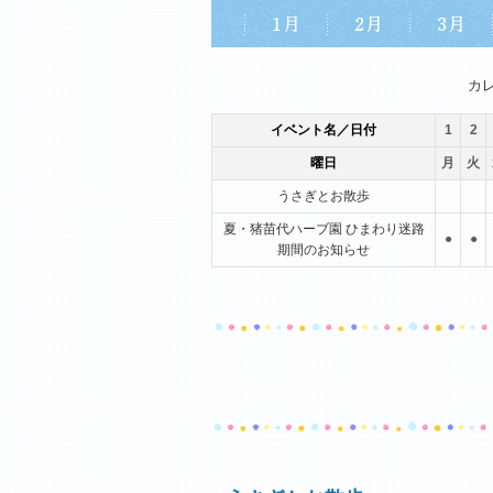
1月
2月
3月
カ
イベント名／日付
1
2
曜日
月
火
うさぎとお散歩
夏・猪苗代ハーブ園 ひまわり迷路
●
●
期間のお知らせ