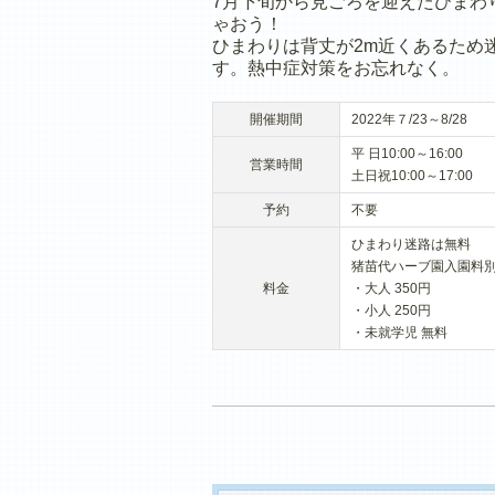
7月下旬から見ごろを迎えたひまわ
ゃおう！
ひまわりは背丈が2m近くあるため
す。熱中症対策をお忘れなく。
開催期間
2022年７/23～8/28
平 日10:00～16:00
営業時間
土日祝10:00～17:00
予約
不要
ひまわり迷路は無料
猪苗代ハーブ園入園料
料金
・大人 350円
・小人 250円
・未就学児 無料