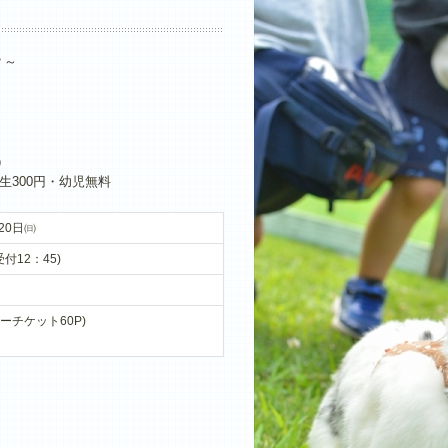
？～
）
生300円・幼児無料
20日㈰
受付12：45)
ャーチケット60P)