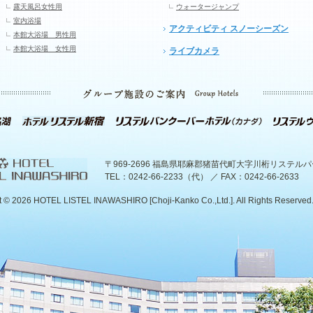
露天風呂女性用
ウォータージャンプ
室内浴場
アクティビティ スノーシーズン
本館大浴場 男性用
本館大浴場 女性用
ライブカメラ
〒969-2696 福島県耶麻郡猪苗代町大字川桁リステル
TEL：0242-66-2233（代） ／ FAX：0242-66-2633
t ©
2026 HOTEL LISTEL INAWASHIRO [Choji-Kanko Co.,Ltd.]. All Rights Reserved