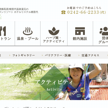
磐梯高原/猪苗代温泉湯元の
ズンリゾート ホテルリステル猪苗代
ハーブ園・
団
ストラン
温泉・プール
館内施設
アクティビティ
グル