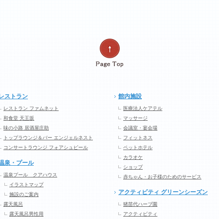
レストラン
館内施設
レストラン ファムネット
医療法人ケアテル
和食堂 天王坂
マッサージ
味の小路 居酒屋庄助
会議室・宴会場
トップラウンジ＆バー エンジェルネスト
フィットネス
コンサートラウンジ フォアシュピール
ペットホテル
カラオケ
温泉・プール
ショップ
温泉プール クアハウス
赤ちゃん・お子様のためのサービス
イラストマップ
アクティビティ グリーンシーズン
施設のご案内
露天風呂
猪苗代ハーブ園
露天風呂男性用
アクティビティ