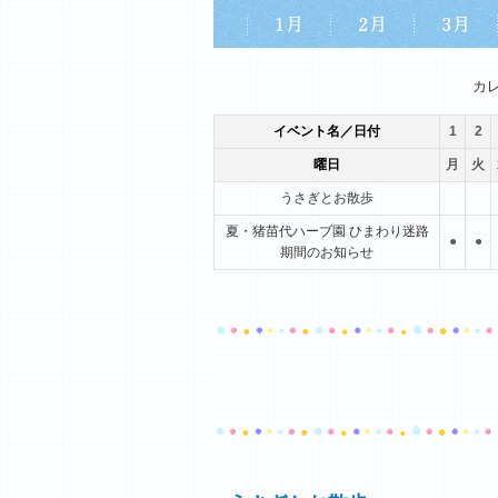
1月
2月
3月
カ
イベント名／日付
1
2
曜日
月
火
うさぎとお散歩
夏・猪苗代ハーブ園 ひまわり迷路
●
●
期間のお知らせ