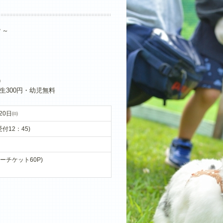
？～
）
生300円・幼児無料
20日㈰
受付12：45)
ャーチケット60P)