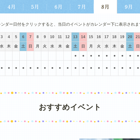
4月
5月
6月
7月
8月
9月
レンダー日付をクリックすると、当日のイベントがカレンダー下に表示されま
3
4
5
6
7
8
9
10
11
12
13
14
15
16
17
18
19
20
21
水
木
金
土
日
月
火
水
木
金
土
日
月
火
水
木
金
土
日
●
●
●
●
●
●
●
●
●
●
●
●
●
●
●
●
●
●
●
●
●
●
●
●
●
●
●
●
おすすめイベント