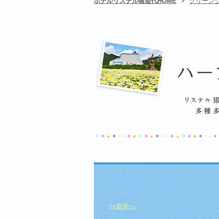
ホテルリステル猪苗代HOME
>
グリーン
<<前年へ