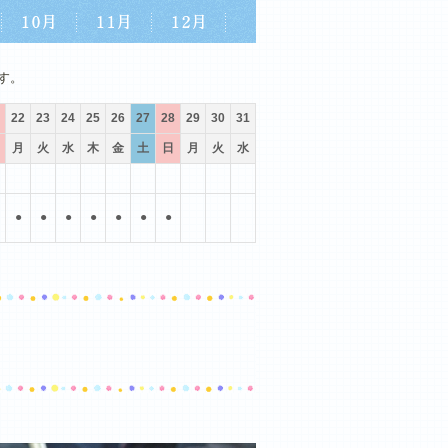
10月
11月
12月
す。
22
23
24
25
26
27
28
29
30
31
月
火
水
木
金
土
日
月
火
水
●
●
●
●
●
●
●