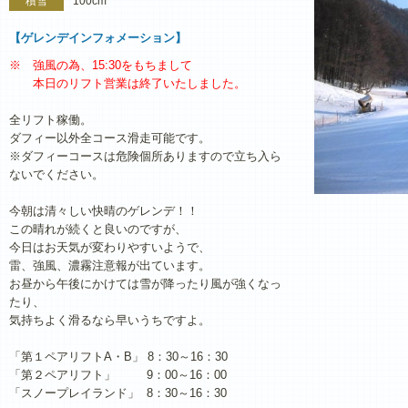
積雪
100cm
【ゲレンデインフォメーション】
※ 強風の為、15:30をもちまして
本日のリフト営業は終了いたしました。
全リフト稼働。
ダフィー以外全コース滑走可能です。
※ダフィーコースは危険個所ありますので立ち入ら
ないでください。
今朝は清々しい快晴のゲレンデ！！
この晴れが続くと良いのですが、
今日はお天気が変わりやすいようで、
雷、強風、濃霧注意報が出ています。
お昼から午後にかけては雪が降ったり風が強くなっ
たり、
気持ちよく滑るなら早いうちですよ。
「第１ペアリフトA・B」 8：30～16：30
「第２ペアリフト」 9：00～16：00
「スノープレイランド」 8：30～16：30