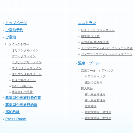
トップページ
レストラン
ご宿泊予約
レストラン ファムネット
和食堂 天王坂
ご宿泊
味の小路 居酒屋庄助
ウイングタワー
トップラウンジ＆バー エンジェルネス
オリエンタルツイン
コンサートラウンジ フォアシュピール
デラックスツイン
ラグジュアリーツイン
温泉・プール
エグゼクティブツイン
温泉プール クアハウス
オリエンタルスイート
イラストマップ
ロイヤルスイート
施設のご案内
ちびっぷルーム
露天風呂
客室からの風景
露天風呂男性用
募集型企画旅行条件書
露天風呂女性用
募集型企画旅行約款
室内浴場
宿泊約款
本館大浴場 男性用
本館大浴場 女性用
Press Room