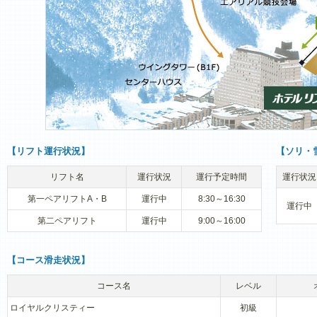
【リフト運行状況】
【ソリ・
リフト名
運行状況
運行予定時間
運行状況
第一ペアリフトA・B
運行中
8:30～16:30
運行中
第二ペアリフト
運行中
9:00～16:00
【コース滑走状況】
コース名
レベル
ロイヤルクリスティー
初級