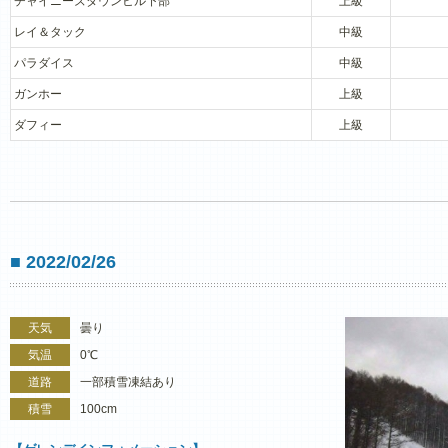
チャイニーズダウンヒル下部
上級
レイ＆タック
中級
パラダイス
中級
ガンホー
上級
ダフィー
上級
■ 2022/02/26
天気
曇り
気温
0℃
道路
一部積雪凍結あり
積雪
100cm