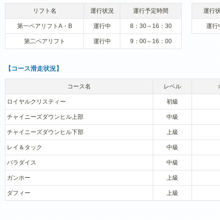
リフト名
運行状況
運行予定時間
運行
第一ペアリフトA・B
運行中
8：30～16：30
運行
第二ペアリフト
運行中
9：00～16：00
【コース滑走状況】
コース名
レベル
ロイヤルクリスティー
初級
チャイニーズダウンヒル上部
中級
チャイニーズダウンヒル下部
上級
レイ＆タック
中級
パラダイス
中級
ガンホー
上級
ダフィー
上級