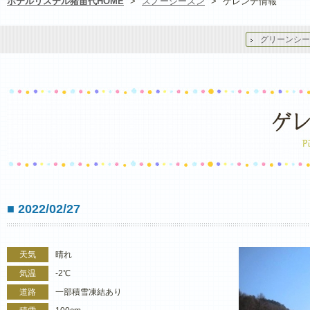
ホテルリステル猪苗代HOME
>
スノーシーズン
>
ゲレンデ情報
グリーンシー
■ 2022/02/27
天気
晴れ
気温
-2℃
道路
一部積雪凍結あり