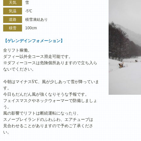
天気
雪
気温
-5℃
道路
積雪凍結あり
積雪
100cm
【ゲレンデインフォメーション】
全リフト稼働。
ダフィー以外全コース滑走可能です。
※ダフィーコースは危険個所ありますので立ち入ら
ないでください。
今朝はマイナス5℃、風が少しあって雪が降っていま
す。
今日もだんだん風が強くなりそうな予報です。
フェイスマスクやネックウォーマーで防備しましょ
う。
風の影響でリフトは断続運転になったり、
スノープレイランドのふわふわ、エアチューブは
見合わせることがありますので予めご了承くださ
い。