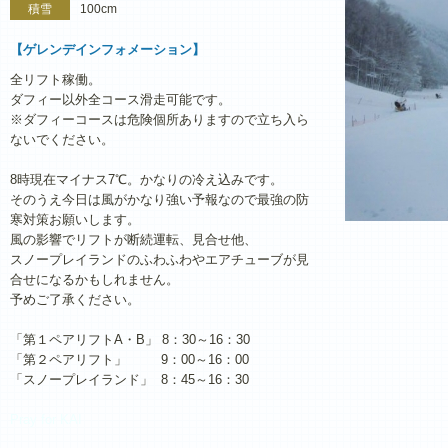
積雪
100cm
【ゲレンデインフォメーション】
全リフト稼働。
ダフィー以外全コース滑走可能です。
※ダフィーコースは危険個所ありますので立ち入ら
ないでください。
8時現在マイナス7℃。かなりの冷え込みです。
そのうえ今日は風がかなり強い予報なので最強の防
寒対策お願いします。
風の影響でリフトが断続運転、見合せ他、
スノープレイランドのふわふわやエアチューブが見
合せになるかもしれません。
予めご了承ください。
「第１ペアリフトA・B」 8：30～16：30
「第２ペアリフト」 9：00～16：00
「スノープレイランド」 8：45～16：30
Pray for KAI