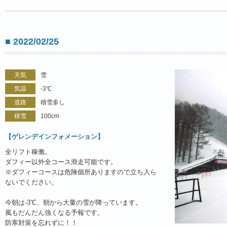
■ 2022/02/25
天気
雪
気温
-3℃
道路
積雪多し
積雪
100cm
【ゲレンデインフォメーション】
全リフト稼働。
ダフィー以外全コース滑走可能です。
※ダフィーコースは危険個所ありますので立ち入ら
ないでください。
今朝は-3℃、朝から大量の雪が降っています。
風もだんだん強くなる予報です。
防寒対策を忘れずに！！