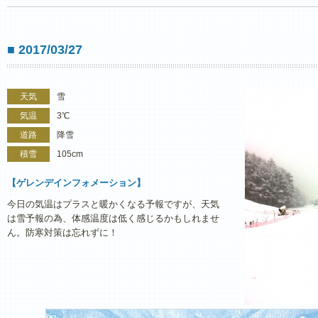
■ 2017/03/27
天気
雪
気温
3℃
道路
降雪
積雪
105cm
【ゲレンデインフォメーション】
今日の気温はプラスと暖かくなる予報ですが、天気
は雪予報の為、体感温度は低く感じるかもしれませ
ん。防寒対策は忘れずに！