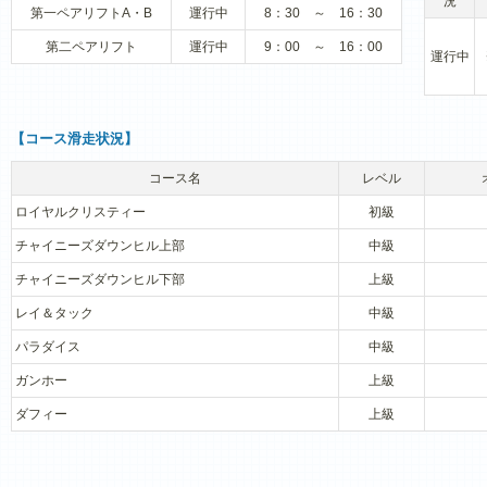
況
第一ペアリフトA・B
運行中
8：30 ～ 16：30
第二ペアリフト
運行中
9：00 ～ 16：00
運行中
【コース滑走状況】
コース名
レベル
ロイヤルクリスティー
初級
チャイニーズダウンヒル上部
中級
チャイニーズダウンヒル下部
上級
レイ＆タック
中級
パラダイス
中級
ガンホー
上級
ダフィー
上級