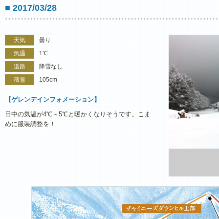
■ 2017/03/28
天気
曇り
気温
1℃
道路
降雪なし
積雪
105cm
【ゲレンデインフォメーション】
日中の気温が4℃～5℃と暖かくなりそうです。こま
めに服装調整を！