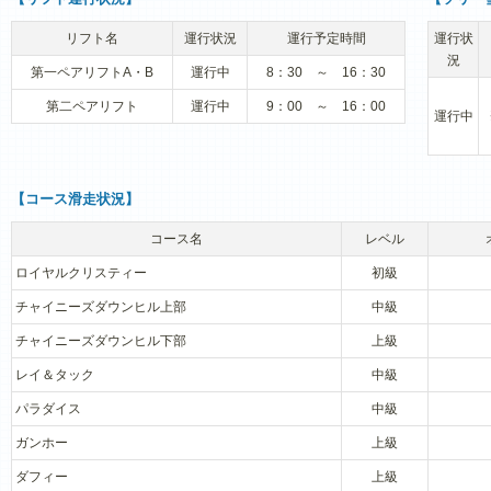
リフト名
運行状況
運行予定時間
運行状
況
第一ペアリフトA・B
運行中
8：30 ～ 16：30
第二ペアリフト
運行中
9：00 ～ 16：00
運行中
【コース滑走状況】
コース名
レベル
ロイヤルクリスティー
初級
チャイニーズダウンヒル上部
中級
チャイニーズダウンヒル下部
上級
レイ＆タック
中級
パラダイス
中級
ガンホー
上級
ダフィー
上級