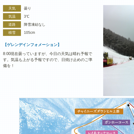
天気
曇り
気温
3℃
道路
降雪凍結なし
積雪
105cm
【ゲレンデインフォメーション】
8:00現在曇っていますが、今日の天気は晴れ予報で
す。気温も上がる予報ですので、日焼け止めのご準
備を！