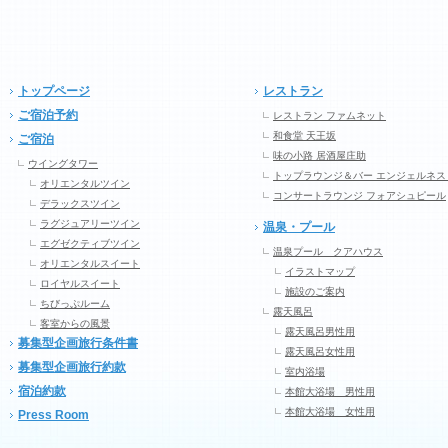
トップページ
レストラン
ご宿泊予約
レストラン ファムネット
和食堂 天王坂
ご宿泊
味の小路 居酒屋庄助
ウイングタワー
トップラウンジ＆バー エンジェルネス
オリエンタルツイン
コンサートラウンジ フォアシュピール
デラックスツイン
ラグジュアリーツイン
温泉・プール
エグゼクティブツイン
温泉プール クアハウス
オリエンタルスイート
イラストマップ
ロイヤルスイート
施設のご案内
ちびっぷルーム
露天風呂
客室からの風景
露天風呂男性用
募集型企画旅行条件書
露天風呂女性用
募集型企画旅行約款
室内浴場
宿泊約款
本館大浴場 男性用
本館大浴場 女性用
Press Room