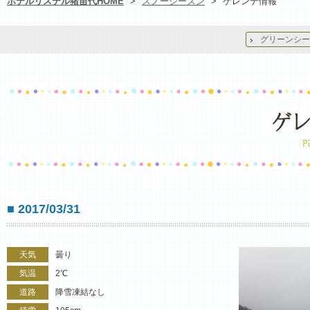
ホテルリステル猪苗代HOME
>
スノーシーズン
>
ゲレンデ情報
グリーンシー
■ 2017/03/31
天気
曇り
気温
2℃
道路
降雪凍結なし