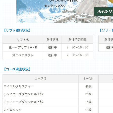
【リフト運行状況】
【ソリ・
リフト名
運行状況
運行予定時間
運行
第一ペアリフトA・B
運行中
8：30～16：30
運行
第二ペアリフト
運行中
9：00～16：00
【コース滑走状況】
コース名
レベル
ロイヤルクリスティー
初級
チャイニーズダウンヒル上部
中級
チャイニーズダウンヒル下部
上級
レイ＆タック
中級