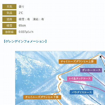
天気
曇り
気温
2℃
道路
積雪：有 凍結：有
積雪
65cm
放射線
0.037μ㏜/ｈ
【ゲレンデインフォメーション】