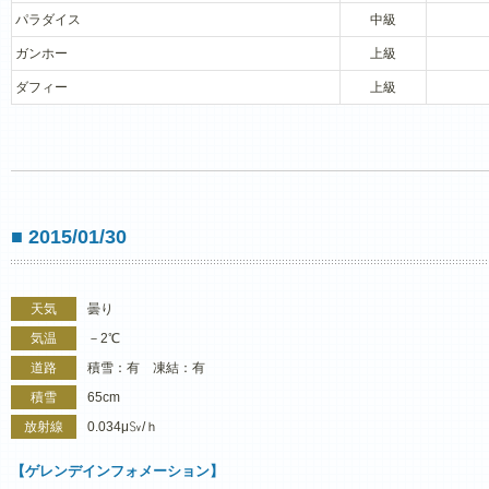
パラダイス
中級
ガンホー
上級
ダフィー
上級
■ 2015/01/30
天気
曇り
気温
－2℃
道路
積雪：有 凍結：有
積雪
65cm
放射線
0.034μ㏜/ｈ
【ゲレンデインフォメーション】