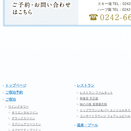
スキー場 TEL：0242
ハーブ園 TEL：0242
トップページ
レストラン
ご宿泊予約
レストラン ファムネット
和食堂 天王坂
ご宿泊
味の小路 居酒屋庄助
ウイングタワー
トップラウンジ＆バー エンジェルネス
オリエンタルツイン
コンサートラウンジ フォアシュピール
デラックスツイン
ラグジュアリーツイン
温泉・プール
エグゼクティブツイン