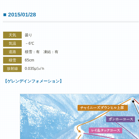
■ 2015/01/28
天気
曇り
気温
－6℃
道路
積雪：有 凍結：有
積雪
65cm
放射線
0.035μ㏜/ｈ
【ゲレンデインフォメーション】