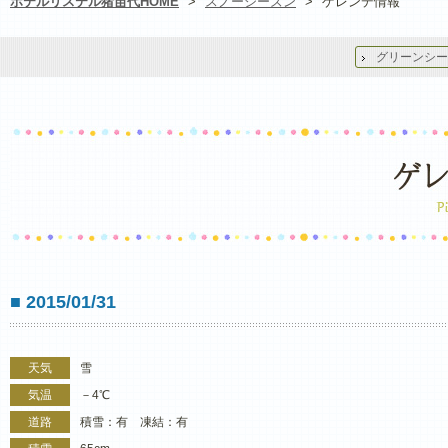
ホテルリステル猪苗代HOME
>
スノーシーズン
>
ゲレンデ情報
グリーンシー
■ 2015/01/31
天気
雪
気温
－4℃
道路
積雪：有 凍結：有