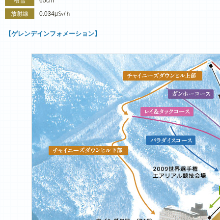
積雪
65cm
放射線
0.034μ㏜/ｈ
【ゲレンデインフォメーション】