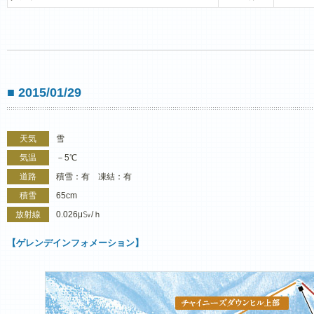
■ 2015/01/29
天気
雪
気温
－5℃
道路
積雪：有 凍結：有
積雪
65cm
放射線
0.026μ㏜/ｈ
【ゲレンデインフォメーション】