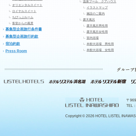
温泉プール クアハウス
オリエンタルスイート
イラストマップ
ロイヤルスイート
施設のご案内
ちびっぷルーム
露天風呂
客室からの風景
露天風呂男性用
募集型企画旅行条件書
露天風呂女性用
募集型企画旅行約款
室内浴場
宿泊約款
本館大浴場 男性用
本館大浴場 女性用
Press Room
〒96
TEL：
Copyright ©
2026 HOTEL LISTEL INAWASHIR