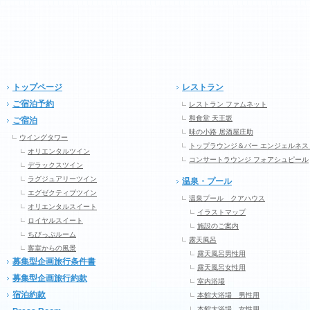
トップページ
レストラン
ご宿泊予約
レストラン ファムネット
和食堂 天王坂
ご宿泊
味の小路 居酒屋庄助
ウイングタワー
トップラウンジ＆バー エンジェルネス
オリエンタルツイン
コンサートラウンジ フォアシュピール
デラックスツイン
ラグジュアリーツイン
温泉・プール
エグゼクティブツイン
温泉プール クアハウス
オリエンタルスイート
イラストマップ
ロイヤルスイート
施設のご案内
ちびっぷルーム
露天風呂
客室からの風景
露天風呂男性用
募集型企画旅行条件書
露天風呂女性用
募集型企画旅行約款
室内浴場
宿泊約款
本館大浴場 男性用
本館大浴場 女性用