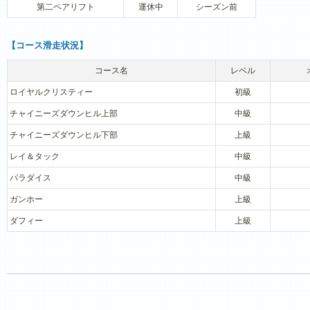
第二ペアリフト
運休中
シーズン前
【コース滑走状況】
コース名
レベル
ロイヤルクリスティー
初級
チャイニーズダウンヒル上部
中級
チャイニーズダウンヒル下部
上級
レイ＆タック
中級
パラダイス
中級
ガンホー
上級
ダフィー
上級