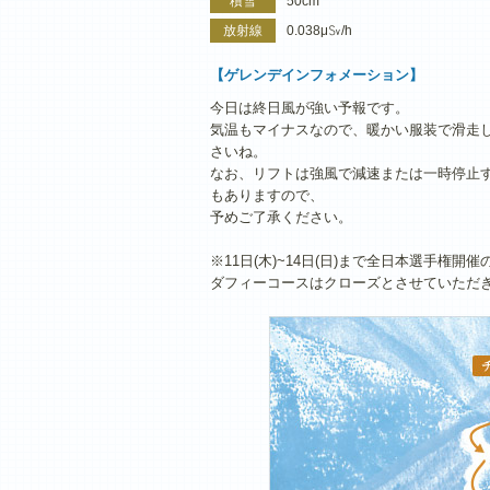
積雪
50cm
放射線
0.038μ㏜/h
【ゲレンデインフォメーション】
今日は終日風が強い予報です。
気温もマイナスなので、暖かい服装で滑走
さいね。
なお、リフトは強風で減速または一時停止
もありますので、
予めご了承ください。
※11日(木)~14日(日)まで全日本選手権開
ダフィーコースはクローズとさせていただ