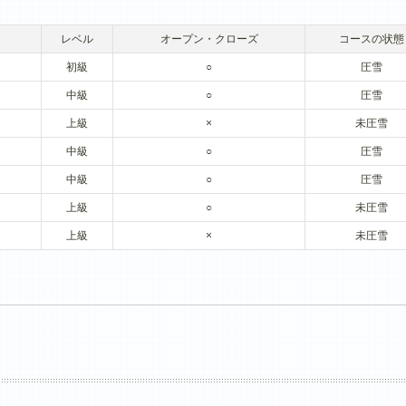
レベル
オープン・クローズ
コースの状態
初級
○
圧雪
中級
○
圧雪
上級
×
未圧雪
中級
○
圧雪
中級
○
圧雪
上級
○
未圧雪
上級
×
未圧雪