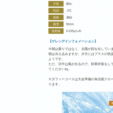
天気
晴れ
気温
-3℃
道路
凍結
積雪
50cm
放射線
0.035μ㏜/h
【ゲレンデインフォメーション】
今朝は曇りではなく、太陽が顔を出してい
朝は冷え込みますが、夕方にはプラスの気
ようです。
ただ、日中は風が出るので、防寒対策をし
てくださいね。
※ダフィーコースは大会準備の為当面クロ
ります。