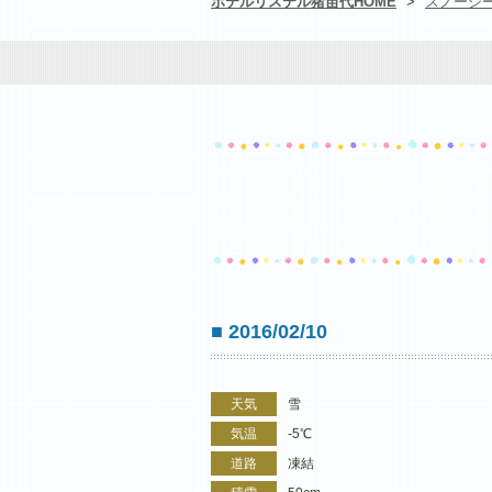
ホテルリステル猪苗代HOME
>
スノーシ
■ 2016/02/10
天気
雪
気温
-5℃
道路
凍結