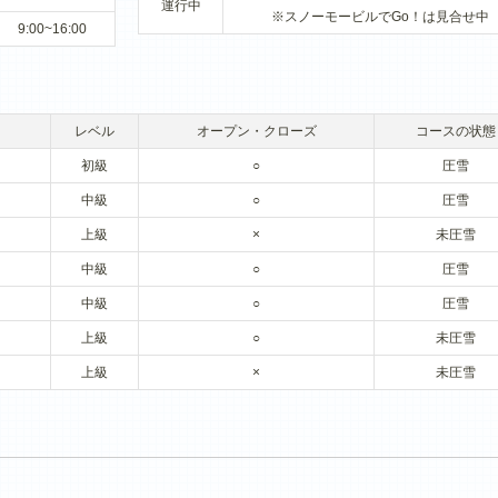
運行中
※スノーモービルでGo！は見合せ中
9:00~16:00
レベル
オープン・クローズ
コースの状態
初級
○
圧雪
中級
○
圧雪
上級
×
未圧雪
中級
○
圧雪
中級
○
圧雪
上級
○
未圧雪
上級
×
未圧雪