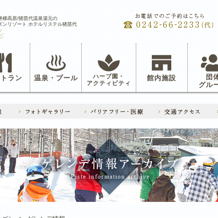
磐梯高原/猪苗代温泉湯元の
ズンリゾート ホテルリステル猪苗代
ハーブ園・
団
ストラン
温泉・プール
館内施設
アクティビティ
グル