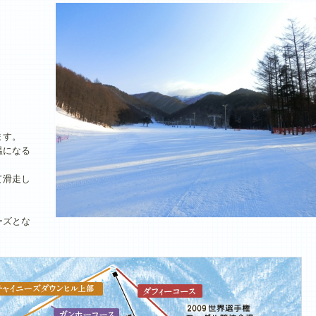
ます。
温になる
て滑走し
ーズとな