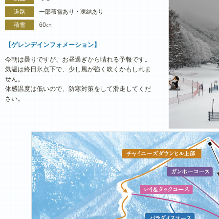
道路
一部積雪あり・凍結あり
積雪
60㎝
【ゲレンデインフォメーション】
今朝は曇りですが、お昼過ぎから晴れる予報です。
気温は終日氷点下で、少し風が強く吹くかもしれま
せん。
体感温度は低いので、防寒対策をして滑走してくだ
さい。