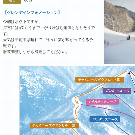
積雪
60㎝
【ゲレンデインフォメーション】
今朝は氷点下ですが、
夕方には5℃近くまで上がり汗ばむ陽気となりそうで
す。
天気は午前中は晴れて、徐々に雲が広がってくる予
報です。
服装調整しながら滑走してください。