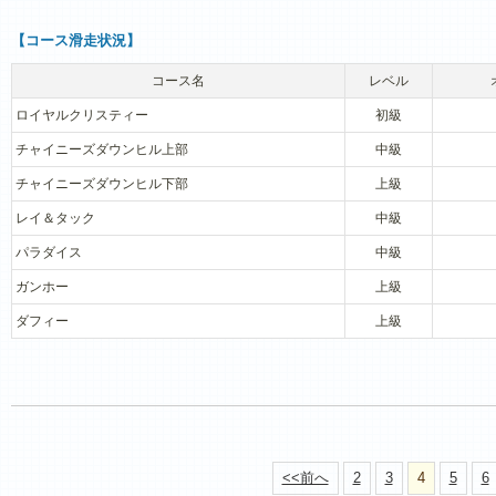
【コース滑走状況】
コース名
レベル
ロイヤルクリスティー
初級
チャイニーズダウンヒル上部
中級
チャイニーズダウンヒル下部
上級
レイ＆タック
中級
パラダイス
中級
ガンホー
上級
ダフィー
上級
<<前へ
2
3
4
5
6