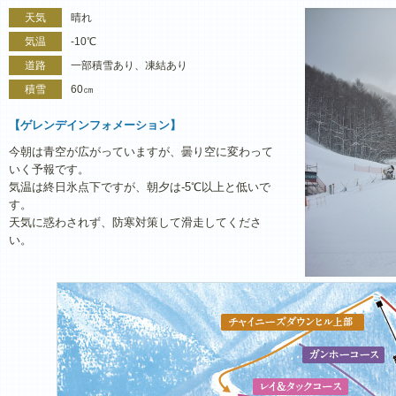
天気
晴れ
気温
-10℃
道路
一部積雪あり、凍結あり
積雪
60㎝
【ゲレンデインフォメーション】
今朝は青空が広がっていますが、曇り空に変わって
いく予報です。
気温は終日氷点下ですが、朝夕は-5℃以上と低いで
す。
天気に惑わされず、防寒対策して滑走してくださ
い。