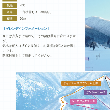
気温
-8℃
道路
一部積雪あり、凍結あり
積雪
60㎝
【ゲレンデインフォメーション】
今日は夕方まで晴れで、その後は曇りに変わります
が、
気温は朝夕は-5℃より低く、お昼頃は0℃と差が激し
いです。
防寒対策をして滑走してください。