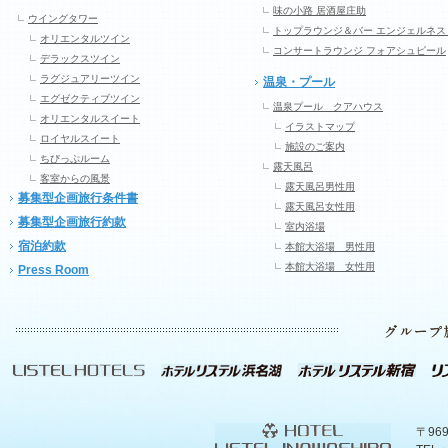
味の小路 居酒屋庄助
ウイングタワー
トップラウンジ＆バー エンジェルネス
オリエンタルツイン
コンサートラウンジ フォアシュピール
デラックスツイン
ラグジュアリーツイン
温泉・プール
エグゼクティブツイン
温泉プール クアハウス
オリエンタルスイート
イラストマップ
ロイヤルスイート
施設のご案内
ちびっぷルーム
露天風呂
客室からの風景
露天風呂男性用
募集型企画旅行条件書
露天風呂女性用
募集型企画旅行約款
室内浴場
宿泊約款
本館大浴場 男性用
本館大浴場 女性用
Press Room
〒96