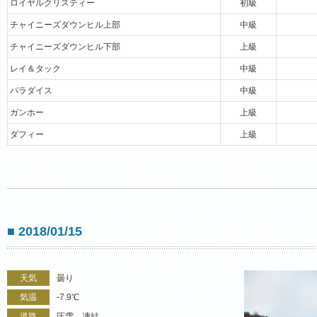
ロイヤルクリスティー
初級
チャイニーズダウンヒル上部
中級
チャイニーズダウンヒル下部
上級
レイ＆タック
中級
パラダイス
中級
ガンホー
上級
ダフィー
上級
■ 2018/01/15
天気
曇り
気温
-7.9℃
道路
圧雪、凍結