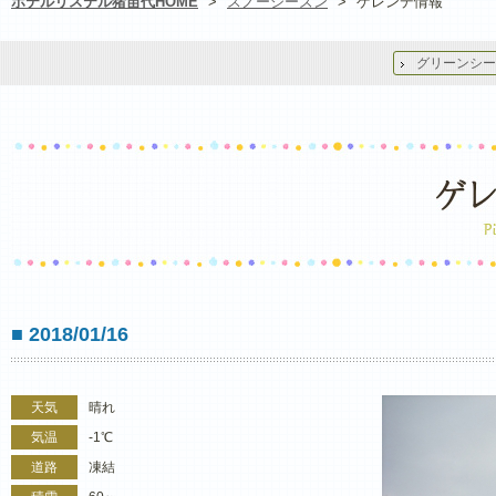
ホテルリステル猪苗代HOME
>
スノーシーズン
>
ゲレンデ情報
グリーンシー
■ 2018/01/16
天気
晴れ
気温
-1℃
道路
凍結