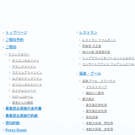
トップページ
レストラン
ご宿泊予約
レストラン ファムネット
和食堂 天王坂
ご宿泊
味の小路 居酒屋庄助
ウイングタワー
トップラウンジ＆バー エンジェルネス
オリエンタルツイン
コンサートラウンジ フォアシュピール
デラックスツイン
ラグジュアリーツイン
温泉・プール
エグゼクティブツイン
温泉プール クアハウス
オリエンタルスイート
イラストマップ
ロイヤルスイート
施設のご案内
ちびっぷルーム
露天風呂
客室からの風景
露天風呂男性用
募集型企画旅行条件書
露天風呂女性用
募集型企画旅行約款
室内浴場
宿泊約款
本館大浴場 男性用
本館大浴場 女性用
Press Room