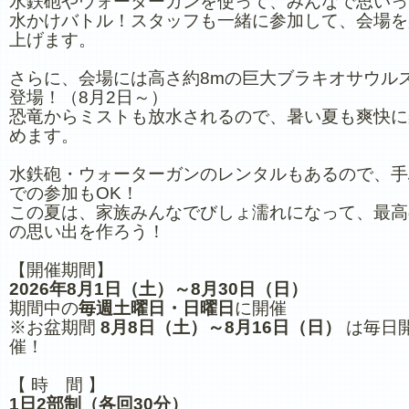
水鉄砲やウォーターガンを使って、みんなで思いっ
水かけバトル！スタッフも一緒に参加して、会場を
上げます。
さらに、会場には高さ約8mの巨大ブラキオサウル
登場！（8月2日～）
恐竜からミストも放水されるので、暑い夏も爽快に
めます。
水鉄砲・ウォーターガンのレンタルもあるので、手
での参加もOK！
この夏は、家族みんなでびしょ濡れになって、最高
の思い出を作ろう！
【開催期間】
2026年8月1日（土）～8月30日（日）
期間中の
毎週土曜日・日曜日
に開催
※お盆期間
8月8日（土）～8月16日（日）
は毎日
催！
【 時 間 】
1日2部制（各回30分）