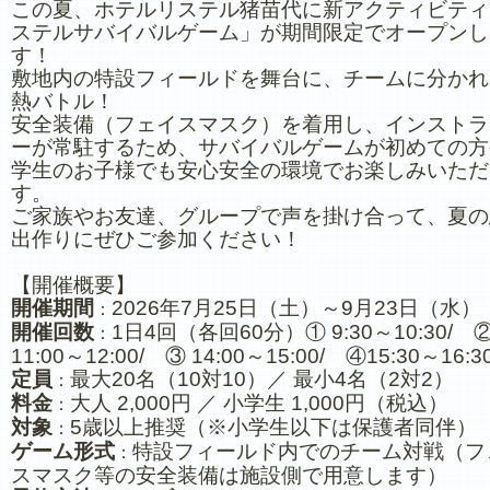
この夏、ホテルリステル猪苗代に新アクティビティ
ステルサバイバルゲーム」が期間限定でオープンし
す！
敷地内の特設フィールドを舞台に、チームに分かれ
熱バトル！
安全装備（フェイスマスク）を着用し、インストラ
ーが常駐するため、サバイバルゲームが初めての方
学生のお子様でも安心安全の環境でお楽しみいただ
す。
ご家族やお友達、グループで声を掛け合って、夏の
出作りにぜひご参加ください！
【開催概要】
開催期間
2026年7月25日（土）～9月23日（水）
：
開催回数
1日4回（各回60分）① 9:30～10:30/ 
：
11:00～12:00/ ③ 14:00～15:00/ ④15:30～16:3
定員
最大20名（10対10）／ 最小4名（2対2）
：
料金
大人 2,000円 ／ 小学生 1,000円（税込）
：
対象
5歳以上推奨（※小学生以下は保護者同伴）
：
ゲーム形式
特設フィールド内でのチーム対戦（フ
：
スマスク等の安全装備は施設側で用意します）