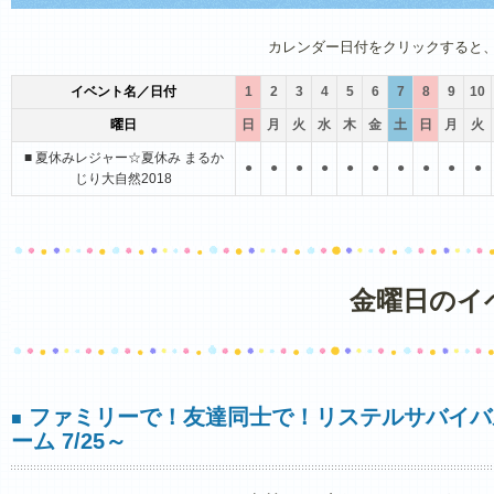
1月
2月
3月
4月
5月
6月
カレンダー日付をクリックすると
イベント名／日付
1
2
3
4
5
6
7
8
9
10
曜日
日
月
火
水
木
金
土
日
月
火
■ 夏休みレジャー☆夏休み まるか
●
●
●
●
●
●
●
●
●
●
じり大自然2018
金曜日のイ
ファミリーで！友達同士で！リステルサバイバ
■
ーム 7/25～