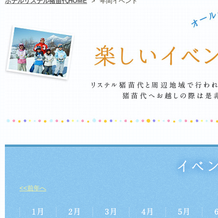
ホテルリステル猪苗代HOME
>
年間イベント
<<前年へ