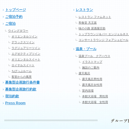
トップページ
レストラン
ご宿泊予約
レストラン ファムネット
和食堂 天王坂
ご宿泊
味の小路 居酒屋庄助
ウイングタワー
トップラウンジ＆バー エンジェルネス
オリエンタルツイン
コンサートラウンジ フォアシュピール
デラックスツイン
ラグジュアリーツイン
温泉・プール
エグゼクティブツイン
温泉プール クアハウス
オリエンタルスイート
イラストマップ
ロイヤルスイート
施設のご案内
ちびっぷルーム
露天風呂
客室からの風景
露天風呂男性用
募集型企画旅行条件書
露天風呂女性用
募集型企画旅行約款
室内浴場
宿泊約款
本館大浴場 男性用
本館大浴場 女性用
Press Room