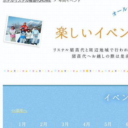
ホテルリステル猪苗代HOME
>
年間イベント
<<前年へ