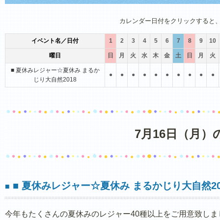
1月
2月
3月
4月
5月
6月
カレンダー日付をクリックすると
イベント名／日付
1
2
3
4
5
6
7
8
9
10
曜日
日
月
火
水
木
金
土
日
月
火
■ 夏休みレジャー☆夏休み まるか
●
●
●
●
●
●
●
●
●
●
じり大自然2018
7月16日（月
■ 夏休みレジャー☆夏休み まるかじり大自然20
■
今年もたくさんの夏休みのレジャー40種以上をご用意致しま