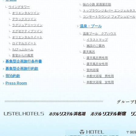
味の小路 居酒屋庄助
ウイングタワー
トップラウンジ＆バー エンジェルネス
オリエンタルツイン
コンサートラウンジ フォアシュピール
デラックスツイン
ラグジュアリーツイン
温泉・プール
エグゼクティブツイン
温泉プール クアハウス
オリエンタルスイート
イラストマップ
ロイヤルスイート
施設のご案内
ちびっぷルーム
露天風呂
客室からの風景
露天風呂男性用
募集型企画旅行条件書
露天風呂女性用
募集型企画旅行約款
室内浴場
宿泊約款
本館大浴場 男性用
本館大浴場 女性用
Press Room
〒96