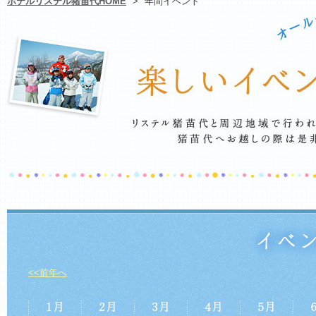
ホテルリステル猪苗代HOME
>
年間イベント
<<前年へ