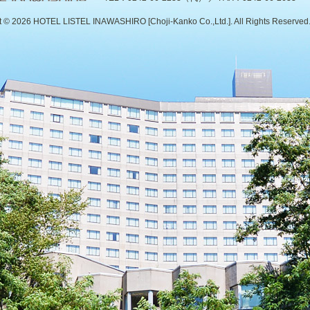
t ©
2026 HOTEL LISTEL INAWASHIRO [Choji-Kanko Co.,Ltd.]. All Rights Reserved