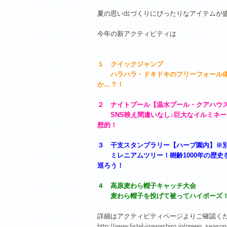
夏の思い出づくりにぴったりなアイテムが
今年の新アクティビティは
１ クイックジャンプ
ハラハラ・ドキドキのフリーフォール体
か…？！
２ ナイトプール【温水プール・クアハウ
SNS映え間違いなし♪巨大なイルミネー
想的！
３ 干支スタンプラリー【ハーブ園内】※
ミレニアムツリー！樹齢1000年の歴史
巡ろう！
４ 高原麦わら帽子キャッチ大会
麦わら帽子を投げて被ってハイポーズ！2
詳細はアクティビティページよりご確認く
http://www.listel-inawashiro.jp/green_season