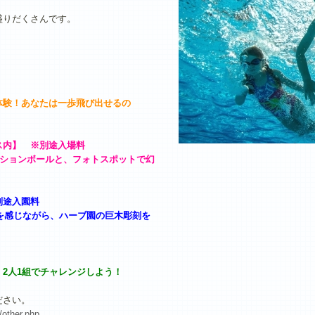
盛りだくさんです。
験！あなたは一歩飛び出せるの
ス内】 ※別途入場料
ションボールと、フォトスポットで幻
別途入園料
を感じながら、ハーブ園の巨木彫刻を
人1組でチャレンジしよう！
ださい。
/other.php