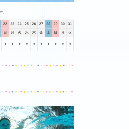
10月
11月
12月
す。
22
23
24
25
26
27
28
29
30
31
日
月
火
水
木
金
土
日
月
火
●
●
●
●
●
●
●
●
●
●