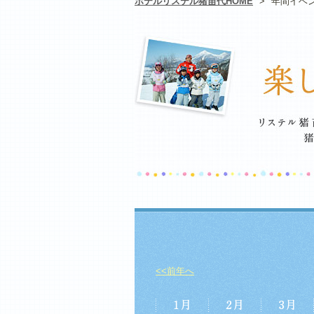
ホテルリステル猪苗代HOME
>
年間イベ
<<前年へ