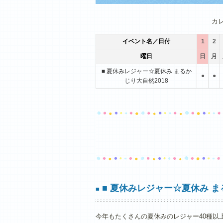
1月
2月
3月
カ
イベント名／日付
1
2
曜日
日
月
■ 夏休みレジャー☆夏休み まるか
●
●
じり大自然2018
■ 夏休みレジャー☆夏休み ま
■
今年もたくさんの夏休みのレジャー40種以