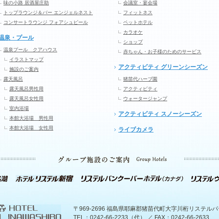
味の小路 居酒屋庄助
会議室・宴会場
トップラウンジ＆バー エンジェルネスト
フィットネス
コンサートラウンジ フォアシュピール
ペットホテル
カラオケ
温泉・プール
ショップ
温泉プール クアハウス
赤ちゃん・お子様のためのサービス
イラストマップ
アクティビティ グリーンシーズン
施設のご案内
露天風呂
猪苗代ハーブ園
露天風呂男性用
アクティビティ
露天風呂女性用
ウォータージャンプ
室内浴場
アクティビティ スノーシーズン
本館大浴場 男性用
本館大浴場 女性用
ライブカメラ
〒969-2696 福島県耶麻郡猪苗代町大字川桁リステル
TEL：0242-66-2233（代） ／ FAX：0242-66-2633