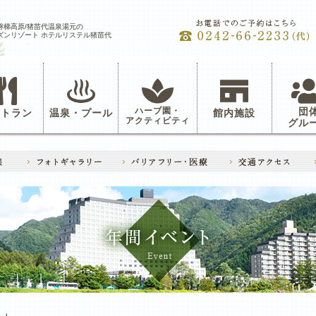
磐梯高原/猪苗代温泉湯元の
ズンリゾート ホテルリステル猪苗代
ハーブ園・
団
ストラン
温泉・プール
館内施設
アクティビティ
グル