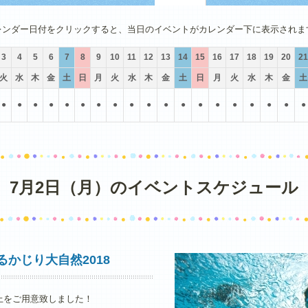
4月
5月
6月
7月
8月
9月
レンダー日付をクリックすると、当日のイベントがカレンダー下に表示されま
3
4
5
6
7
8
9
10
11
12
13
14
15
16
17
18
19
20
21
火
水
木
金
土
日
月
火
水
木
金
土
日
月
火
水
木
金
土
●
●
●
●
●
●
●
●
●
●
●
●
●
●
●
●
●
●
●
7月2日（月）のイベントスケジュール
るかじり大自然2018
上をご用意致しました！