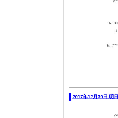
歳
16：
ま
私（*
2017年12月30日 
み