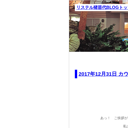
リステル猪苗代BLOGト
2017年12月31日 カ
あっ！ ご挨拶が
私