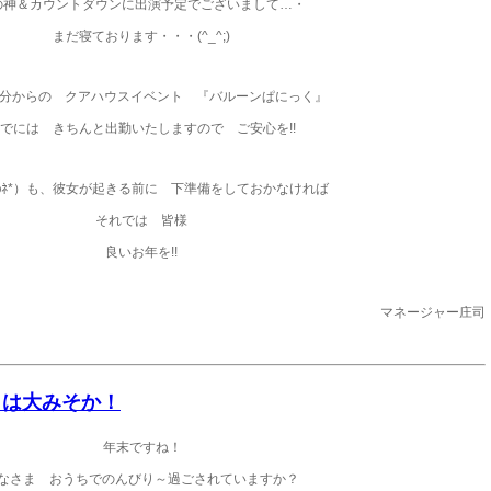
の神＆カウントダウンに出演予定でございまして…・
まだ寝ております・・・(^_^;)
30分からの クアハウスイベント 『バルーンぱにっく』
でには きちんと出勤いたしますので ご安心を!!
ﾏωﾈ*）も、彼女が起きる前に 下準備をしておかなければ
それでは 皆様
良いお年を!!
マネージャー庄司
明日は大みそか！
年末ですね！
なさま おうちでのんびり～過ごされていますか？