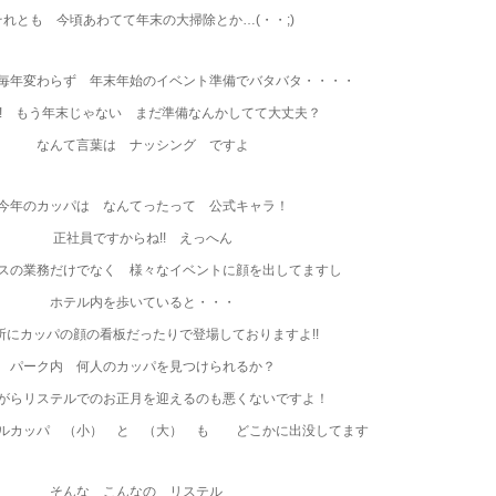
それとも 今頃あわてて年末の大掃除とか…(・・;)
毎年変わらず 年末年始のイベント準備でバタバタ・・・・
?! もう年末じゃない まだ準備なんかしてて大丈夫？
なんて言葉は ナッシング ですよ
今年のカッパは なんてったって 公式キャラ！
正社員ですからね!! えっへん
スの業務だけでなく 様々なイベントに顔を出してますし
ホテル内を歩いていると・・・
所にカッパの顔の看板だったりで登場しておりますよ!!
パーク内 何人のカッパを見つけられるか？
がらリステルでのお正月を迎えるのも悪くないですよ！
ルカッパ （小） と （大） も どこかに出没してます
そんな こんなの リステル