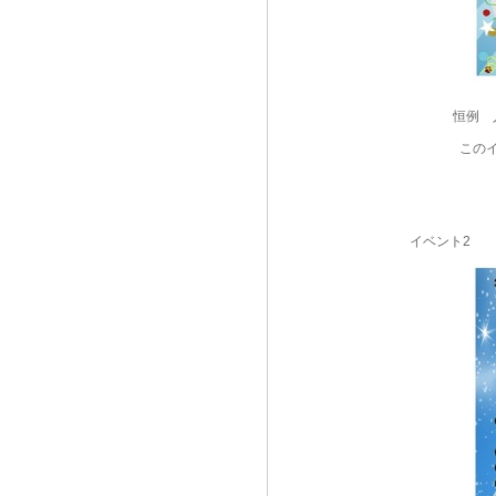
恒例 
この
イベント2