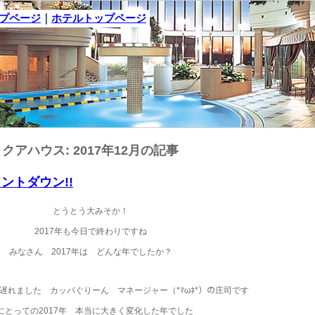
ップページ
｜
ホテルトップページ
クアハウス: 2017年12月の記事
ウントダウン!!
とうとう大みそか！
2017年も今日で終わりですね
みなさん 2017年は どんな年でしたか？
遅れました カッパぐりーん マネージャー（*ﾏωﾈ*）の庄司です
にとっての2017年 本当に大きく変化した年でした