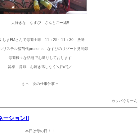
大好きな なすび さんとご一緒!!
くしまFMさんで毎週土曜 11：25～11：30 放送
ルリステル猪苗代presents なすびのリゾート見聞録
毎週様々な話題でお送りしております
皆様 是非 お聴き逃しなく＼(^o^)／
さっ 次の仕事仕事っ
カッパぐりーん
ーネーション!!
本日は母の日！！