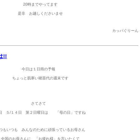
20時までやってます
是非 お越しくださいませ
カッパぐりーん
!!
今日は１日雨の予報
ちょっと肌寒い猪苗代の週末です
さてさて
日 ５/１４日 第２日曜日は 「母の日」ですね
つもいつも みんなのために頑張っているお母さん
全国のお母さんに 「お疲れ様」を言いたくて