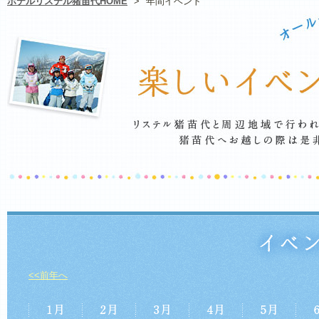
ホテルリステル猪苗代HOME
>
年間イベント
<<前年へ