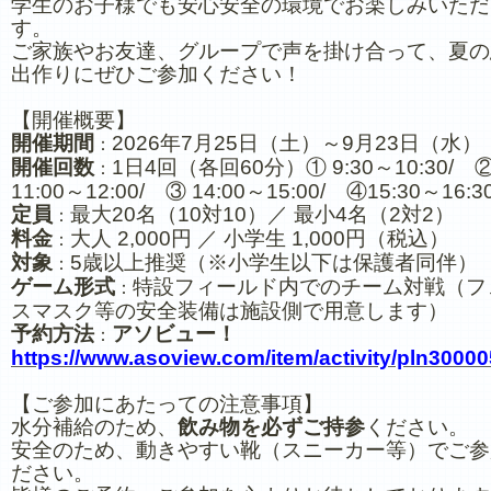
学生のお子様でも安心安全の環境でお楽しみいただ
す。
ご家族やお友達、グループで声を掛け合って、夏の
出作りにぜひご参加ください！
【開催概要】
開催期間
2026年7月25日（土）～9月23日（水）
：
開催回数
1日4回（各回60分）① 9:30～10:30/ 
：
11:00～12:00/ ③ 14:00～15:00/ ④15:30～16:3
定員
最大20名（10対10）／ 最小4名（2対2）
：
料金
大人 2,000円 ／ 小学生 1,000円（税込）
：
対象
5歳以上推奨（※小学生以下は保護者同伴）
：
ゲーム形式
特設フィールド内でのチーム対戦（フ
：
スマスク等の安全装備は施設側で用意します）
予約方法
アソビュー！
：
https://www.asoview.com/item/activity/pln3000
【ご参加にあたっての注意事項】
水分補給のため、
飲み物を必ずご持参
ください。
安全のため、動きやすい靴（スニーカー等）でご参
ださい。