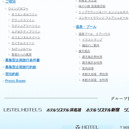
和食堂 天王坂
ご宿泊
味の小路 居酒屋庄助
ウイングタワー
トップラウンジ＆バー エンジェルネス
オリエンタルツイン
コンサートラウンジ フォアシュピール
デラックスツイン
ラグジュアリーツイン
温泉・プール
エグゼクティブツイン
温泉プール クアハウス
オリエンタルスイート
イラストマップ
ロイヤルスイート
施設のご案内
ちびっぷルーム
露天風呂
客室からの風景
露天風呂男性用
募集型企画旅行条件書
露天風呂女性用
募集型企画旅行約款
室内浴場
宿泊約款
本館大浴場 男性用
本館大浴場 女性用
Press Room
〒96