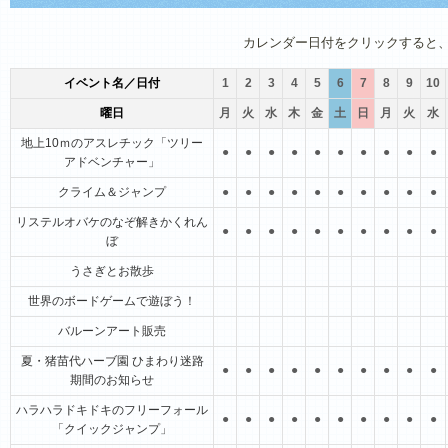
1月
2月
3月
4月
5月
6月
カレンダー日付をクリックすると
イベント名／日付
1
2
3
4
5
6
7
8
9
10
曜日
月
火
水
木
金
土
日
月
火
水
地上10ｍのアスレチック「ツリー
●
●
●
●
●
●
●
●
●
●
アドベンチャー」
クライム＆ジャンプ
●
●
●
●
●
●
●
●
●
●
リステルオバケのなぞ解きかくれん
●
●
●
●
●
●
●
●
●
●
ぼ
うさぎとお散歩
世界のボードゲームで遊ぼう！
バルーンアート販売
夏・猪苗代ハーブ園 ひまわり迷路
●
●
●
●
●
●
●
●
●
●
期間のお知らせ
ハラハラドキドキのフリーフォール
●
●
●
●
●
●
●
●
●
●
「クイックジャンプ」