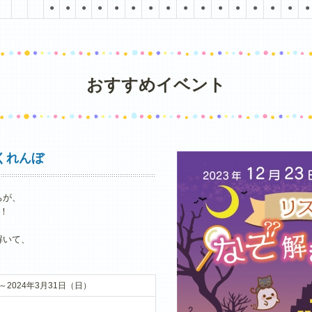
●
●
●
●
●
●
●
●
●
●
●
●
●
●
●
●
おすすめイベント
くれんぼ
ちが、
！
解いて、
）～2024年3月31日（日）