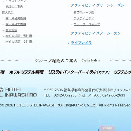
イラストマップ
アクティビティ グリーンシーズン
施設のご案内
露天風呂
猪苗代ハーブ園
露天風呂男性用
アクティビティ
露天風呂女性用
ウォータージャンプ
室内浴場
アクティビティ スノーシーズン
本館大浴場 男性用
本館大浴場 女性用
ライブカメラ
〒969-2696 福島県耶麻郡猪苗代町大字川桁リステル
TEL：0242-66-2233（代） ／ FAX：0242-66-2633
t ©
2026 HOTEL LISTEL INAWASHIRO [Choji-Kanko Co.,Ltd.]. All Rights Reserved