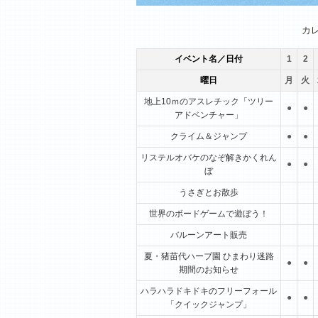
1月
2月
3月
カ
イベント名／日付
1
2
曜日
月
火
地上10ｍのアスレチック「ツリー
●
●
アドベンチャー」
クライム＆ジャンプ
●
●
リステルオバケのなぞ解きかくれん
●
●
ぼ
うさぎとお散歩
世界のボードゲームで遊ぼう！
バルーンアート販売
夏・猪苗代ハーブ園 ひまわり迷路
●
●
期間のお知らせ
ハラハラドキドキのフリーフォール
●
●
「クイックジャンプ」