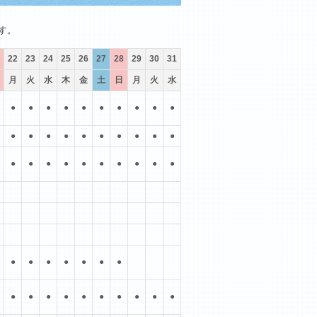
10月
11月
12月
す。
22
23
24
25
26
27
28
29
30
31
月
火
水
木
金
土
日
月
火
水
●
●
●
●
●
●
●
●
●
●
●
●
●
●
●
●
●
●
●
●
●
●
●
●
●
●
●
●
●
●
●
●
●
●
●
●
●
●
●
●
●
●
●
●
●
●
●