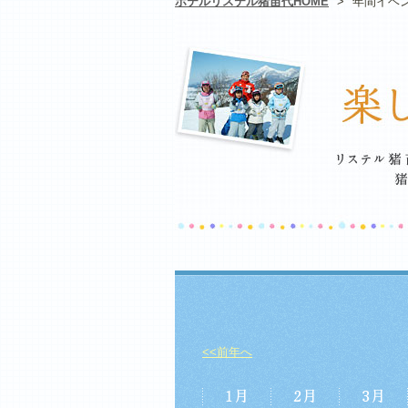
ホテルリステル猪苗代HOME
>
年間イベ
<<前年へ