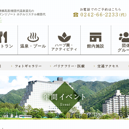
磐梯高原/猪苗代温泉湯元の
ズンリゾート ホテルリステル猪苗代
ハーブ園・
団
ストラン
温泉・プール
館内施設
アクティビティ
グル