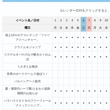
1月
2月
3月
4月
5月
6月
カレンダー日付をクリックすると
イベント名／日付
1
2
3
4
5
6
7
8
9
10
曜日
月
火
水
木
金
土
日
月
火
水
地上10ｍのアスレチック「ツリー
●
●
●
●
●
●
●
●
●
●
アドベンチャー」
クライム＆ジャンプ
●
●
●
●
●
●
●
●
●
●
リステルオバケのなぞ解きかくれん
●
●
●
●
●
●
●
●
●
●
ぼ
うさぎとお散歩
世界のボードゲームで遊ぼう！
バルーンアート販売
夏・猪苗代ハーブ園 ひまわり迷路
●
●
●
●
●
●
●
●
●
●
期間のお知らせ
ハラハラドキドキのフリーフォール
●
●
●
●
●
●
●
●
●
●
「クイックジャンプ」