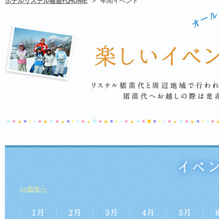
ホテルリステル猪苗代HOME
>
年間イベント
<<前年へ