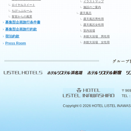
イラストマップ
ロイヤルスイート
施設のご案内
ちびっぷルーム
露天風呂
客室からの風景
露天風呂男性用
募集型企画旅行条件書
露天風呂女性用
募集型企画旅行約款
室内浴場
宿泊約款
本館大浴場 男性用
本館大浴場 女性用
Press Room
〒96
TEL：
Copyright ©
2026 HOTEL LISTEL INAWASHIR