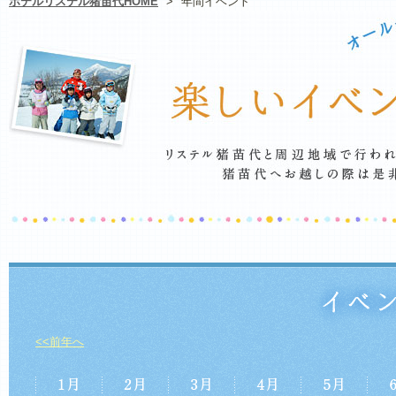
ホテルリステル猪苗代HOME
>
年間イベント
<<前年へ