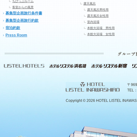
ちびっぷルーム
露天風呂
客室からの風景
露天風呂男性用
募集型企画旅行条件書
露天風呂女性用
募集型企画旅行約款
室内浴場
宿泊約款
本館大浴場 男性用
本館大浴場 女性用
Press Room
〒96
TEL：
Copyright ©
2026 HOTEL LISTEL INAWASHIR