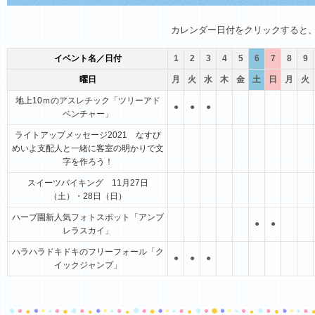
1月
2月
3月
4月
5月
6月
カレンダー日付をクリックすると
イベント名／日付
1
2
3
4
5
6
7
8
9
曜日
月
火
水
木
金
土
日
月
火
地上10ｍのアスレチック「ツリーアド
●
●
●
ベンチャー」
ライトアップメッセージ2021 なすび
めいよ支配人と一緒に客室の明かりで文
字を作ろう！
スイーツバイキング 11月27日
（土）・28日（日）
ハーブ園新人気フォトスポット「アンブ
●
●
レラスカイ」
ハラハラドキドキのフリーフォール「ク
●
●
●
イックジャンプ」