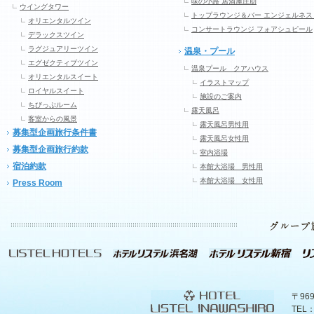
味の小路 居酒屋庄助
ウイングタワー
トップラウンジ＆バー エンジェルネス
オリエンタルツイン
コンサートラウンジ フォアシュピール
デラックスツイン
ラグジュアリーツイン
温泉・プール
エグゼクティブツイン
温泉プール クアハウス
オリエンタルスイート
イラストマップ
ロイヤルスイート
施設のご案内
ちびっぷルーム
露天風呂
客室からの風景
露天風呂男性用
募集型企画旅行条件書
露天風呂女性用
募集型企画旅行約款
室内浴場
宿泊約款
本館大浴場 男性用
本館大浴場 女性用
Press Room
〒96
TEL：