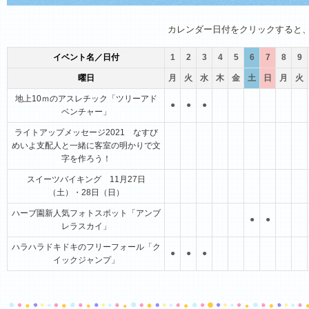
1月
2月
3月
4月
5月
6月
カレンダー日付をクリックすると
イベント名／日付
1
2
3
4
5
6
7
8
9
曜日
月
火
水
木
金
土
日
月
火
地上10ｍのアスレチック「ツリーアド
●
●
●
ベンチャー」
ライトアップメッセージ2021 なすび
めいよ支配人と一緒に客室の明かりで文
字を作ろう！
スイーツバイキング 11月27日
（土）・28日（日）
ハーブ園新人気フォトスポット「アンブ
●
●
レラスカイ」
ハラハラドキドキのフリーフォール「ク
●
●
●
イックジャンプ」