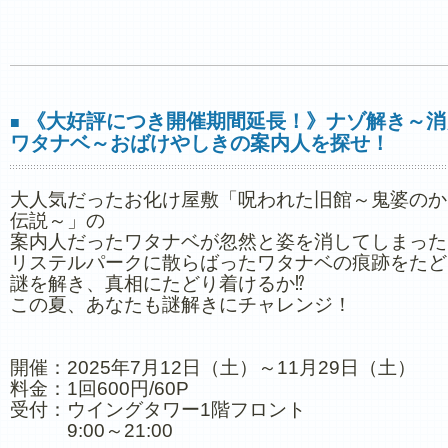
《大好評につき開催期間延長！》ナゾ解き～消
■
ワタナベ～おばけやしきの案内人を探せ！
大人気だったお化け屋敷「呪われた旧館～鬼婆のか
伝説～」の
案内人だったワタナベが忽然と姿を消してしまった
リステルパークに散らばったワタナベの痕跡をたど
謎を解き、真相にたどり着けるか⁉
この夏、あなたも謎解きにチャレンジ！
開催：2025年7月12日（土）～11月29日（土）
料金：1回600円/60P
受付：ウイングタワー1階フロント
9:00～21:00