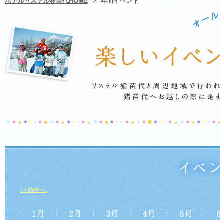
ホテルリステル猪苗代HOME
>
年間イベント
<<前年へ