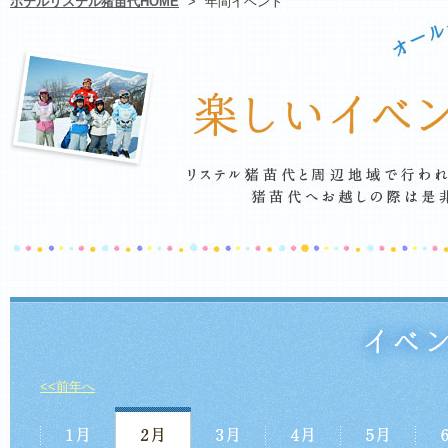
ホテルリステル猪苗代HOME
>
年間イベント
<<前年へ