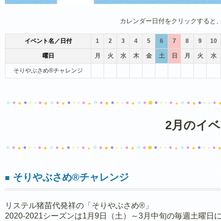
1月
2月
3月
4月
5月
6月
カレンダー日付をクリックすると
イベント名／日付
1
2
3
4
5
6
7
8
9
10
曜日
月
火
水
木
金
土
日
月
火
水
そりやぶさめ®チャレンジ
2月のイ
そりやぶさめ®チャレンジ
■
リステル猪苗代発祥の「そりやぶさめ®」
2020-2021シーズンは1月9日（土）～3月中旬の毎週土曜日