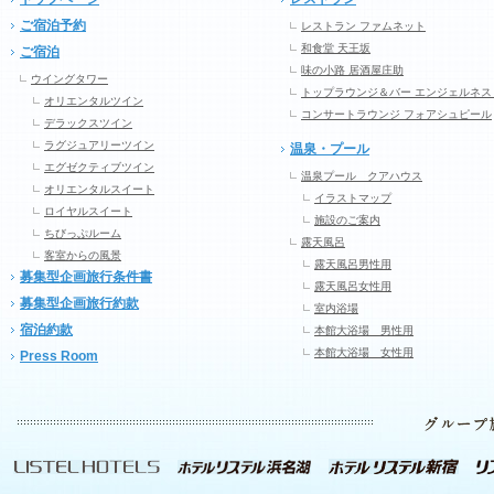
ご宿泊予約
レストラン ファムネット
和食堂 天王坂
ご宿泊
味の小路 居酒屋庄助
ウイングタワー
トップラウンジ＆バー エンジェルネス
オリエンタルツイン
コンサートラウンジ フォアシュピール
デラックスツイン
ラグジュアリーツイン
温泉・プール
エグゼクティブツイン
温泉プール クアハウス
オリエンタルスイート
イラストマップ
ロイヤルスイート
施設のご案内
ちびっぷルーム
露天風呂
客室からの風景
露天風呂男性用
募集型企画旅行条件書
露天風呂女性用
募集型企画旅行約款
室内浴場
宿泊約款
本館大浴場 男性用
本館大浴場 女性用
Press Room