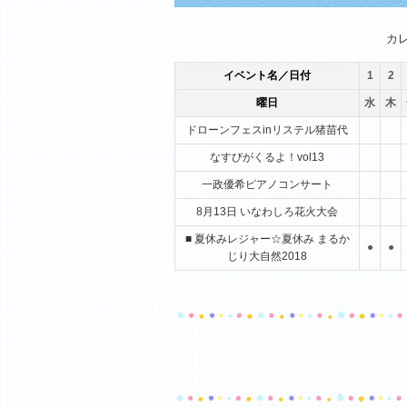
1月
2月
3月
カ
イベント名／日付
1
2
曜日
水
木
ドローンフェスinリステル猪苗代
なすびがくるよ！vol13
一政優希ピアノコンサート
8月13日 いなわしろ花火大会
■ 夏休みレジャー☆夏休み まるか
●
●
じり大自然2018