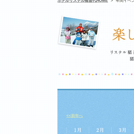
ホテルリステル猪苗代HOME
>
年間イベ
<<前年へ