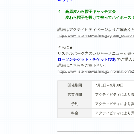
４ 高原麦わら帽子キャッチ大会
麦わら帽子を投げて被ってハイポーズ！2
詳細はアクティビティページよりご確認く
http://www.listel-inawashiro.jp/green_season
さらに★
リステルパーク内のレジャーメニューが遊
ローソンチケット・チケットぴあ
でご購入
詳細はこちらをご覧下さい！
http://www.listel-inawashiro.jp/informatio
開催期間
7月1日～9月30日
営業時間
アクティビティにより
予約
アクティビティにより
料金
アクティビティにより