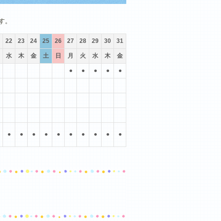
10月
11月
12月
す。
22
23
24
25
26
27
28
29
30
31
水
木
金
土
日
月
火
水
木
金
●
●
●
●
●
●
●
●
●
●
●
●
●
●
●