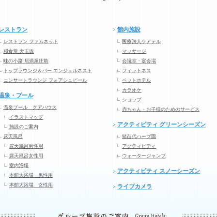
レストラン
館内施設
レストラン ファムネット
医療法人ケアテル
和食堂 天王坂
マッサージ
味の小路 居酒屋庄助
会議室・宴会場
トップラウンジ＆バー エンジェルネスト
フィットネス
コンサートラウンジ フォアシュピール
ペットホテル
カラオケ
温泉・プール
ショップ
温泉プール クアハウス
赤ちゃん・お子様のためのサービス
イラストマップ
アクティビティ グリーンシーズン
施設のご案内
露天風呂
猪苗代ハーブ園
露天風呂男性用
アクティビティ
露天風呂女性用
ウォータージャンプ
室内浴場
アクティビティ スノーシーズン
本館大浴場 男性用
本館大浴場 女性用
ライブカメラ