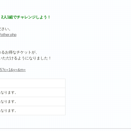
人1組でチャレンジしよう！
ださい。
/other.php
べるお得なチケットが、
いただけるようになりました！
n/625?c=1&y=&m=
異なります。
異なります。
異なります。