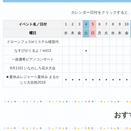
1月
2月
3月
4月
5月
6月
カレンダー日付をクリックすると
イベント名／日付
1
2
3
4
5
6
7
8
9
10
曜日
水
木
金
土
日
月
火
水
木
金
ドローンフェスinリステル猪苗代
なすびがくるよ！vol13
●
一政優希ピアノコンサート
8月13日 いなわしろ花火大会
■ 夏休みレジャー☆夏休み まるか
●
●
●
●
●
●
●
●
●
●
じり大自然2018
おす