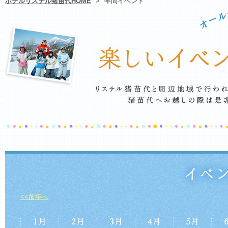
ホテルリステル猪苗代HOME
>
年間イベント
<<前年へ