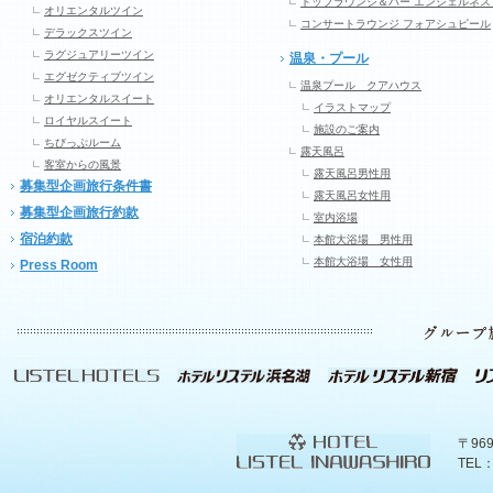
トップラウンジ＆バー エンジェルネス
オリエンタルツイン
コンサートラウンジ フォアシュピール
デラックスツイン
ラグジュアリーツイン
温泉・プール
エグゼクティブツイン
温泉プール クアハウス
オリエンタルスイート
イラストマップ
ロイヤルスイート
施設のご案内
ちびっぷルーム
露天風呂
客室からの風景
露天風呂男性用
募集型企画旅行条件書
露天風呂女性用
募集型企画旅行約款
室内浴場
宿泊約款
本館大浴場 男性用
本館大浴場 女性用
Press Room
〒96
TEL：