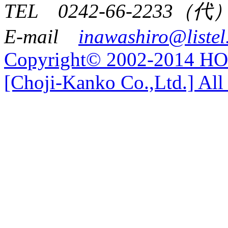
TEL 0242-66-2233（代
E-mail
inawashiro@listel
Copyright© 2002-2014 
[Choji-Kanko Co.,Ltd.] All