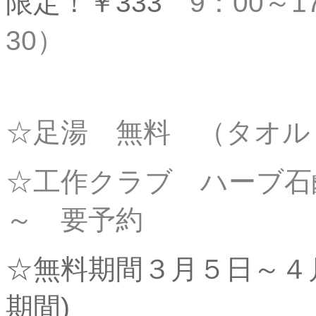
限定！￥333
9：00～
30）
☆足湯 無料 （タオル 
☆工作クラブ ハーブ石
～
要予約
☆無料期間３月５日～４
期間)