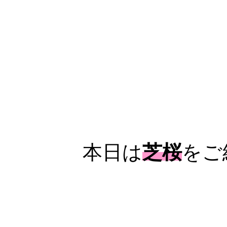
本日は
芝桜
をご