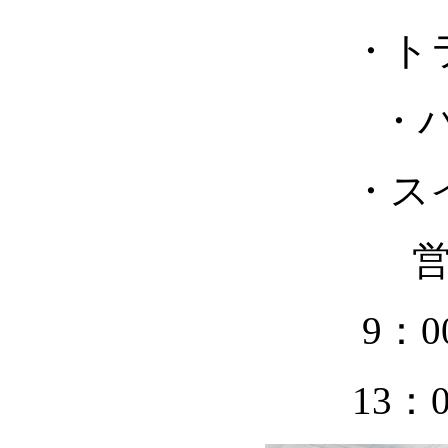
・ト
・パターゴ
・ス
9：0
13：