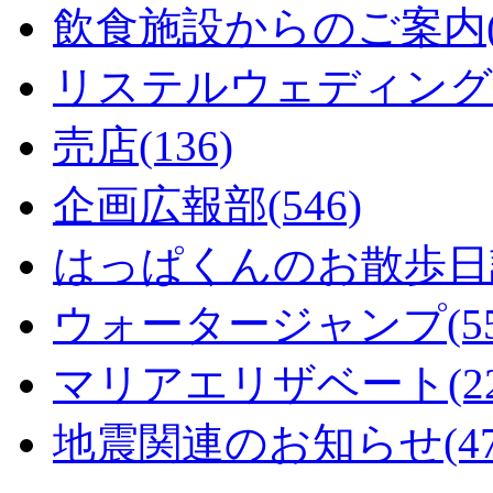
飲食施設からのご案内(1
リステルウェディング(5
売店(136)
企画広報部(546)
はっぱくんのお散歩日記
ウォータージャンプ(55
マリアエリザベート(22
地震関連のお知らせ(47