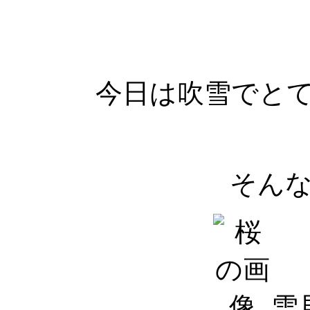
今日は吹雪でと
そん
雪