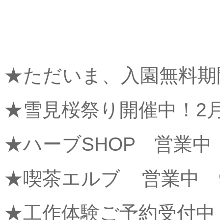
★ただいま、入園無料期
★雪見桜祭り開催中！2月
★ハーブSHOP 営業中 
★喫茶エルブ 営業中 9
★工作体験ご予約受付中