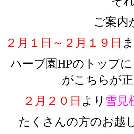
そ
ご案内
２月１日～２月１９日
ま
ハーブ園HPのトップ
がこちらが正し
２月２０日
より
雪見
たくさんの方のお越