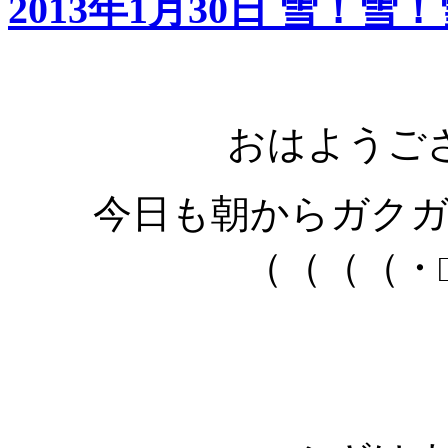
2013年1月30日 雪！雪
おはようご
今日も朝からガク
（（（（・