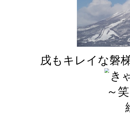
戌もキレイな磐