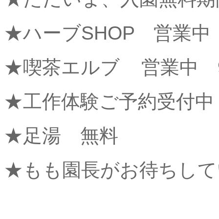
★ハーブSHOP 営業中 
★喫茶エルブ 営業中 9
★工作体験ご予約受付中
★足湯 無料
★もも園長がお待ちして