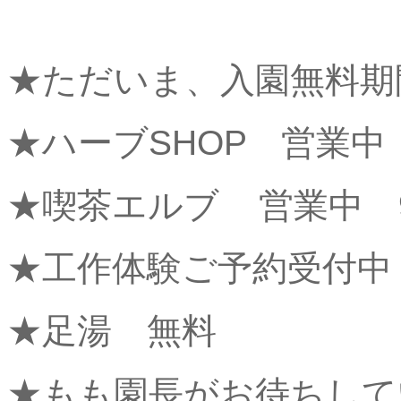
★ただいま、入園無料期
★ハーブSHOP 営業中 
★喫茶エルブ 営業中 9
★工作体験ご予約受付中
★足湯 無料
★もも園長がお待ちして