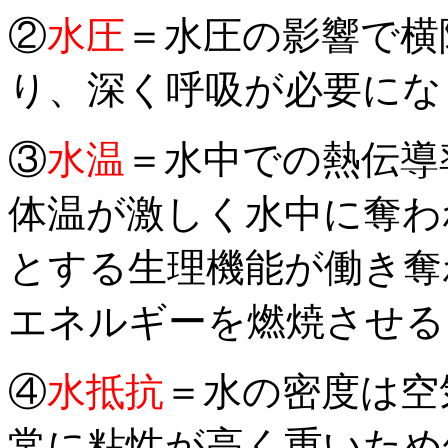
②
水圧
＝水圧の影響で横
り、深く呼吸が必要にな
③
水温
＝水中での熱伝導
体温が激しく水中に奪わ
とする生理機能が働き奪
エネルギーを燃焼させる
④
水抵抗
＝水の密度は空
常に粘性が高く重いため