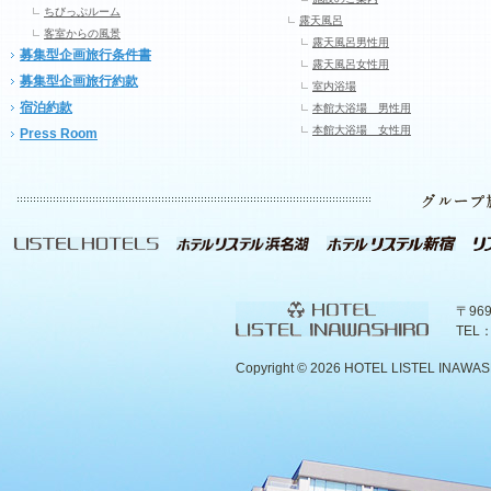
ちびっぷルーム
露天風呂
客室からの風景
露天風呂男性用
募集型企画旅行条件書
露天風呂女性用
募集型企画旅行約款
室内浴場
宿泊約款
本館大浴場 男性用
本館大浴場 女性用
Press Room
〒96
TEL：
Copyright ©
2026 HOTEL LISTEL INAWASHIR