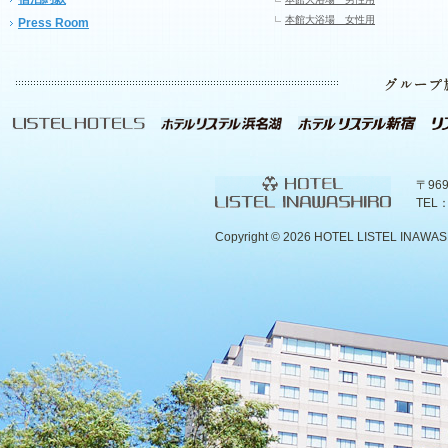
本館大浴場 女性用
Press Room
〒96
TEL：
Copyright ©
2026 HOTEL LISTEL INAWASHIR