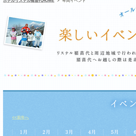
ホテルリステル猪苗代HOME
>
年間イベント
<<前年へ