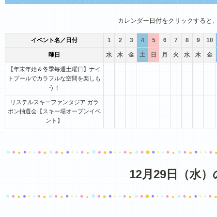
1月
2月
3月
4月
5月
6月
カレンダー日付をクリックすると
イベント名／日付
1
2
3
4
5
6
7
8
9
10
曜日
水
木
金
土
日
月
火
水
木
金
【年末年始＆冬季毎週土曜日】ナイ
トプールでカラフルな空間を楽しも
う！
リステルスキーファンタジア ガラ
ポン抽選会【スキー場オープンイベ
ント】
12月29日（水