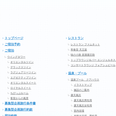
トップページ
レストラン
ご宿泊予約
レストラン ファムネット
和食堂 天王坂
ご宿泊
味の小路 居酒屋庄助
ウイングタワー
トップラウンジ＆バー エンジェルネス
オリエンタルツイン
コンサートラウンジ フォアシュピール
デラックスツイン
ラグジュアリーツイン
温泉・プール
エグゼクティブツイン
温泉プール クアハウス
オリエンタルスイート
イラストマップ
ロイヤルスイート
施設のご案内
ちびっぷルーム
露天風呂
客室からの風景
露天風呂男性用
募集型企画旅行条件書
露天風呂女性用
募集型企画旅行約款
室内浴場
宿泊約款
本館大浴場 男性用