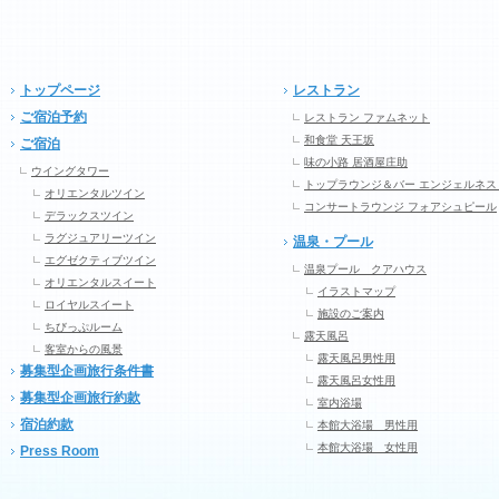
トップページ
レストラン
ご宿泊予約
レストラン ファムネット
和食堂 天王坂
ご宿泊
味の小路 居酒屋庄助
ウイングタワー
トップラウンジ＆バー エンジェルネス
オリエンタルツイン
コンサートラウンジ フォアシュピール
デラックスツイン
ラグジュアリーツイン
温泉・プール
エグゼクティブツイン
温泉プール クアハウス
オリエンタルスイート
イラストマップ
ロイヤルスイート
施設のご案内
ちびっぷルーム
露天風呂
客室からの風景
露天風呂男性用
募集型企画旅行条件書
露天風呂女性用
募集型企画旅行約款
室内浴場
宿泊約款
本館大浴場 男性用
本館大浴場 女性用
Press Room