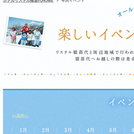
ホテルリステル猪苗代HOME
>
年間イベント
<<前年へ