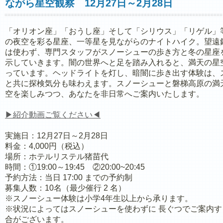
ながら星空観察 12月27日～2月28日
「オリオン座」「おうし座」そして「シリウス」「リゲル」
の夜空を彩る星座、一等星を見ながらのナイトハイク。望遠
は使わず、専門スタッフがスノーシューの歩き方と冬の星座
示していきます。闇の世界へと足を踏み入れると、満天の星
っています。ヘッドライトを灯し、暗闇に歩き出す体験は、
と共に探検気分も味わえます。スノーシューと磐梯高原の満
空を楽しみつつ、あなたを非日常へご案内いたします。
▶紹介動画ご覧ください◀
実施日：12月27日～2月28日
料金：4,000円（税込）
場所：ホテルリステル猪苗代
時間：①19:00～19:45 ②20:00~20:45
予約方法：当日 17:00 までの予約制
募集人数：10名（最少催行 2 名）
※スノーシュー体験は小学4年生以上から承ります。
※状況によってはスノーシューを使わずに 長ぐつでご案内す
合がございます。